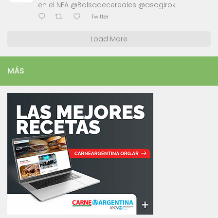
en el NEA @Bolsadecereales @asagirok
Twitter
Load More
MÁS