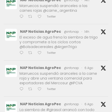
@infonap
·
14h
Marruecos suspendió aranceles a las
carnes rojas @carne_argentina
Twitter
NAP Noticias AgroPec
@infonap
·
14h
El exceso de agua frena la siembra de trigo
y compromete a los ciclos cortos
@Bolsadecereales @ArgenTrigo
Twitter
NAP Noticias AgroPec
@infonap
·
6 Ago
Marruecos suspendió aranceles a la carne
roja y abre una ventana comercial para
exportadores del Mercosur @IPCVA
Twitter
NAP Noticias AgroPec
@infonap
·
6 Ago
La siembra de #girasol arrancó con todo