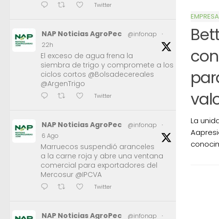
Twitter
EMPRESA
Bet
NAP Noticias AgroPec
@infonap
·
22h
con
El exceso de agua frena la
siembra de trigo y compromete a los
par
ciclos cortos @Bolsadecereales
@ArgenTrigo
valo
Twitter
La unid
NAP Noticias AgroPec
@infonap
·
Aapresi
6 Ago
conocimi
Marruecos suspendió aranceles
a la carne roja y abre una ventana
comercial para exportadores del
Mercosur @IPCVA
Twitter
NAP Noticias AgroPec
@infonap
·