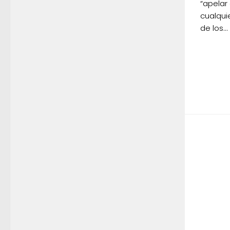
“apelar
cualqui
de los...