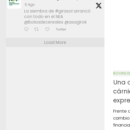
6 Ago
La siembra de #girasol arrancó
con todo en el NEA
@Bolsadecereales @asagirok
Twitter
Load More
BOVINO
Una c
cárni
expre
Frente 
cambios
financi