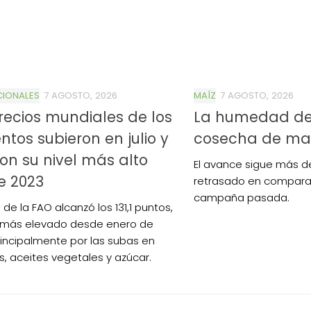
CIONALES
7 AGOSTO, 2026
MAÍZ
7 AGOSTO, 2026
recios mundiales de los
La humedad de
ntos subieron en julio y
cosecha de ma
on su nivel más alto
El avance sigue más d
e 2023
retrasado en compara
campaña pasada.
e de la FAO alcanzó los 131,1 puntos,
r más elevado desde enero de
rincipalmente por las subas en
s, aceites vegetales y azúcar.