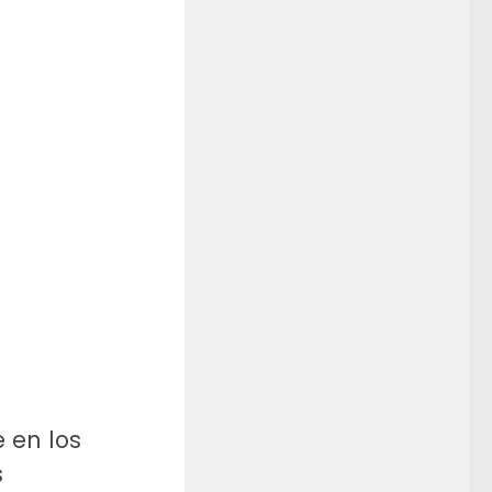
e en los
s