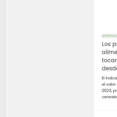
INTERNA
Los p
alime
tocar
desd
El índic
el valo
2023, p
cereale