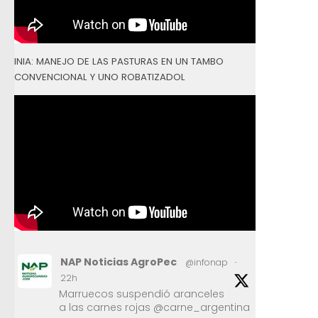
INIA: MANEJO DE LAS PASTURAS EN UN TAMBO
CONVENCIONAL Y UNO ROBATIZADOL
NAP Noticias AgroPec
@infonap
·
22h
Marruecos suspendió aranceles
a las carnes rojas @carne_argentina