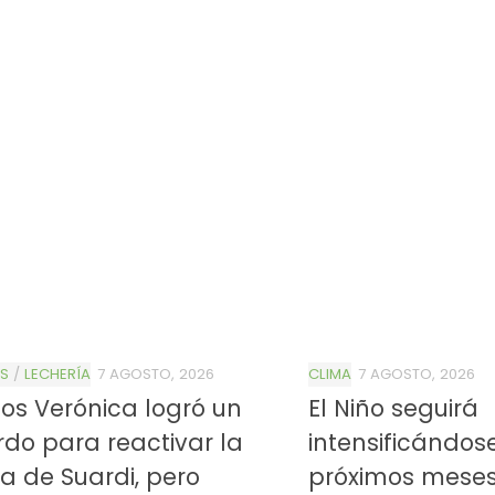
S
/
LECHERÍA
7 AGOSTO, 2026
CLIMA
7 AGOSTO, 2026
os Verónica logró un
El Niño seguirá
do para reactivar la
intensificándos
a de Suardi, pero
próximos mese