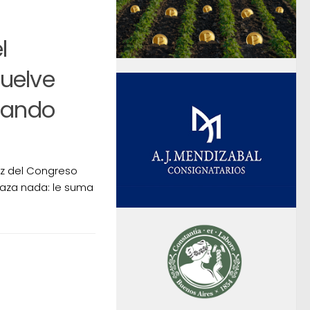
l
vuelve
gando
ez del Congreso
aza nada: le suma