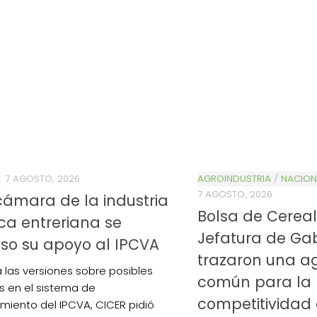
S
7 AGOSTO, 2026
AGROINDUSTRIA
/
NACION
7 AGOSTO, 2026
ámara de la industria
Bolsa de Cereal
ca entreriana se
Jefatura de Ga
so su apoyo al IPCVA
trazaron una 
a las versiones sobre posibles
común para la
 en el sistema de
competitividad 
amiento del IPCVA, CICER pidió