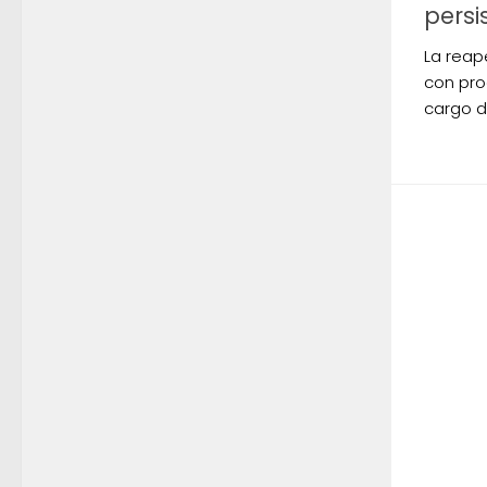
persi
La reape
con pro
cargo d