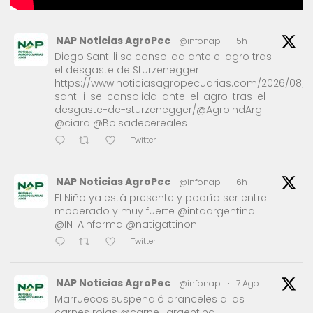
NAP Noticias AgroPec
@infonap
·
5h
Diego Santilli se consolida ante el agro tras
el desgaste de Sturzenegger
https://www.noticiasagropecuarias.com/2026/08/1
santilli-se-consolida-ante-el-agro-tras-el-
desgaste-de-sturzenegger/@AgroindArg
@ciara @Bolsadecereales
Twitter
NAP Noticias AgroPec
@infonap
·
6h
El Niño ya está presente y podría ser entre
moderado y muy fuerte @intaargentina
@INTAInforma @natigattinoni
Twitter
NAP Noticias AgroPec
@infonap
·
7 Ago
Marruecos suspendió aranceles a las
carnes rojas @carne_argentina