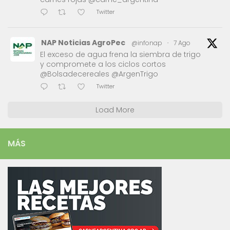
Twitter
NAP Noticias AgroPec
@infonap
·
7 Ago
El exceso de agua frena la siembra de trigo
y compromete a los ciclos cortos
@Bolsadecereales @ArgenTrigo
Twitter
Load More
MÁS