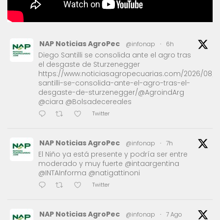
NAP Noticias AgroPec
@infonap
·
6h
Diego Santilli se consolida ante el agro tras
el desgaste de Sturzenegger
https://www.noticiasagropecuarias.com/2026/08/1
santilli-se-consolida-ante-el-agro-tras-el-
desgaste-de-sturzenegger/@AgroindArg
@ciara @Bolsadecereales
Twitter
NAP Noticias AgroPec
@infonap
·
7h
El Niño ya está presente y podría ser entre
moderado y muy fuerte @intaargentina
@INTAInforma @natigattinoni
Twitter
NAP Noticias AgroPec
@infonap
·
7 Ago