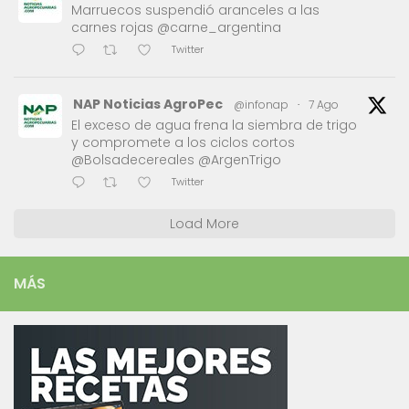
Marruecos suspendió aranceles a las
carnes rojas @carne_argentina
Twitter
NAP Noticias AgroPec
@infonap
·
7 Ago
El exceso de agua frena la siembra de trigo
y compromete a los ciclos cortos
@Bolsadecereales @ArgenTrigo
Twitter
Load More
MÁS