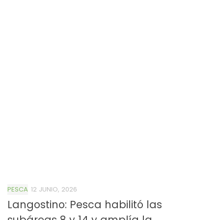
PESCA
12 JUNIO, 2026
Langostino: Pesca habilitó las
subáreas 8 y 14 y amplía la