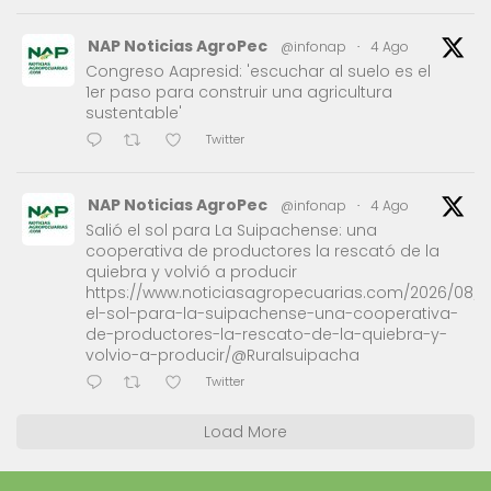
NAP Noticias AgroPec
@infonap
·
4 Ago
Congreso Aapresid: 'escuchar al suelo es el
1er paso para construir una agricultura
sustentable'
Twitter
NAP Noticias AgroPec
@infonap
·
4 Ago
Salió el sol para La Suipachense: una
cooperativa de productores la rescató de la
quiebra y volvió a producir
https://www.noticiasagropecuarias.com/2026/08/0
el-sol-para-la-suipachense-una-cooperativa-
de-productores-la-rescato-de-la-quiebra-y-
volvio-a-producir/@Ruralsuipacha
Twitter
Load More