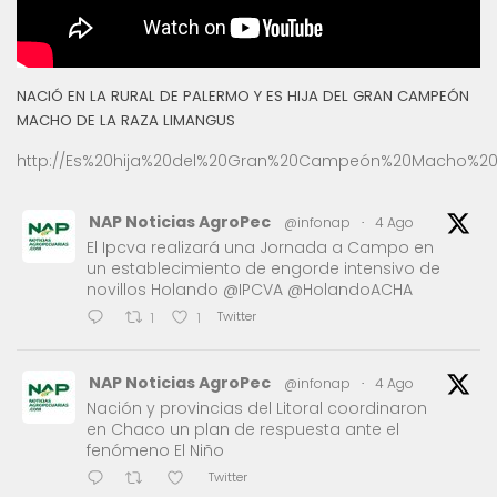
NACIÓ EN LA RURAL DE PALERMO Y ES HIJA DEL GRAN CAMPEÓN
MACHO DE LA RAZA LIMANGUS
http://Es%20hija%20del%20Gran%20Campeón%20Macho%20
NAP Noticias AgroPec
@infonap
·
4 Ago
El Ipcva realizará una Jornada a Campo en
un establecimiento de engorde intensivo de
novillos Holando @IPCVA @HolandoACHA
Twitter
1
1
NAP Noticias AgroPec
@infonap
·
4 Ago
Nación y provincias del Litoral coordinaron
en Chaco un plan de respuesta ante el
fenómeno El Niño
Twitter