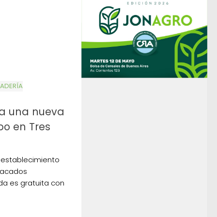
ADERÍA
ra una nueva
o en Tres
l establecimiento
tacados
ada es gratuita con