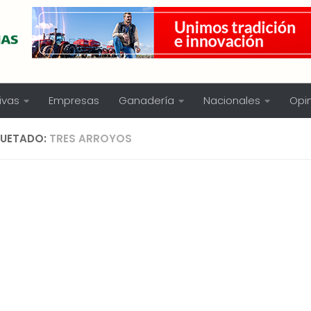
ivas
Empresas
Ganadería
Nacionales
Opi
QUETADO:
TRES ARROYOS