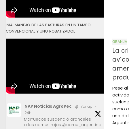
INIA: MANEJO DE LAS PASTURAS EN UN TAMBO
CONVENCIONAL Y UNO ROBATIZADOL
GRANJA
La cri
avíco
amen
produ
Pese al
activid
suelen 
NAP Noticias AgroPec
@infonap
·
como en
24h
una de 
Marruecos suspendió aranceles
Argentina
a las carnes rojas @carne_argentina