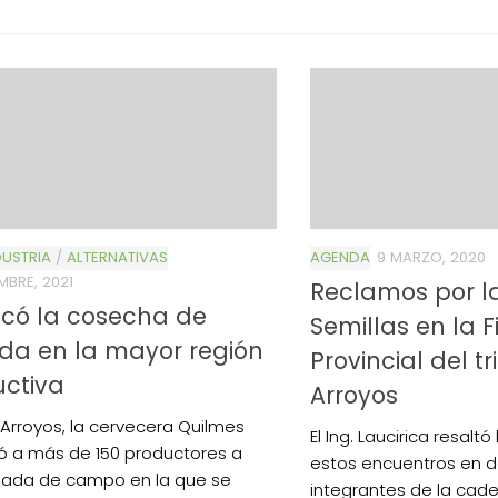
USTRIA
/
ALTERNATIVAS
AGENDA
9 MARZO, 2020
MBRE, 2021
Reclamos por l
ncó la cosecha de
Semillas en la F
da en la mayor región
Provincial del t
ctiva
Arroyos
 Arroyos, la cervecera Quilmes
El Ing. Laucirica resalt
 a más de 150 productores a
estos encuentros en d
nada de campo en la que se
integrantes de la cade