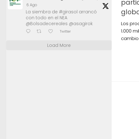
parti
6 Ago
glob
La siembra de #girasol arrancó
con todo en el NEA
Los pro
@Bolsadecereales @asagirok
1.000 mi
Twitter
cambio 
Load More