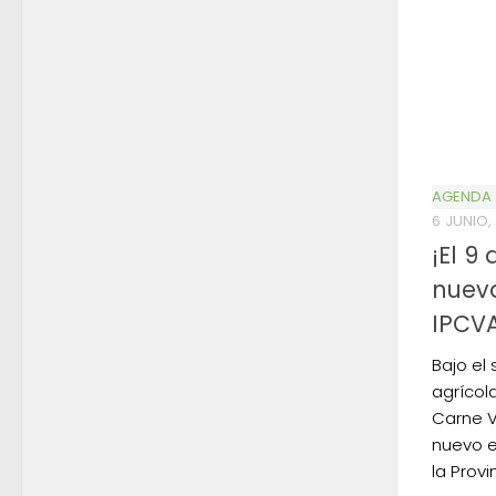
AGENDA
6 JUNIO,
¡El 9
nuev
IPCVA
Bajo el
agrícola
Carne V
nuevo e
la Provi