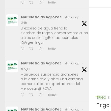
Twitter
NAP Noticias AgroPec
@infonap
·
24h
El exceso de agua frena la
siembra de trigo y compromete a los
ciclos cortos @Bolsadecereales
@ArgenTrigo
Twitter
NAP Noticias AgroPec
@infonap
·
6 Ago
Marruecos suspendió aranceles
a la carne roja y abre una ventana
comercial para exportadores del
Mercosur @IPCVA
Twitter
TRIGO
8
Trigo
NAP Noticias AgroPec
@infonap
·