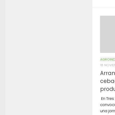
AGROIND
18 NOVIE
Arra
ceba
produ
En Tres
convocó
una jor