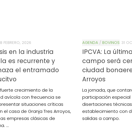
8 FEBRERO, 2026
AGENDA
/
BOVINOS
31 OC
sis en la industria
IPCVA: La últim
la es recurrente y
campo será cer
aza el entramado
ciudad bonaere
citvo
Arroyos
 fuerte crecimiento de la
La jornada, que contar
ad avícola con frecuencia se
participación especial d
presentar situaciones críticas
disertaciones técnicas 
 el casa de Granja Tres Arroyos,
establecimiento con d
las empresas clásicas de
salidas a campo.
. ...