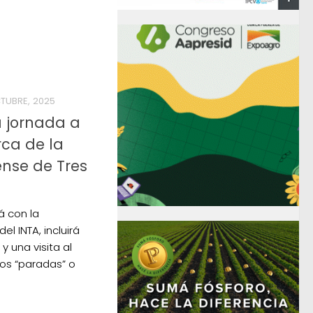
TUBRE, 2025
a jornada a
ca de la
nse de Tres
á con la
el INTA, incluirá
y una visita al
os “paradas” o