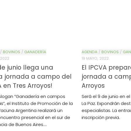
/
BOVINOS
/
GANADERÍA
AGENDA
/
BOVINOS
/
GAN
 2022
19 MAYO, 2022
 de junio llega una
El IPCVA prepa
a jornada a campo del
jornada a camp
 en Tres Arroyos!
Arroyos
 slogan “Ganadería en campos
Será el 9 de junio en e
s”, el Instituto de Promoción de la
La Paz. Expondrán des
acuna Argentina realizará un
especialistas. La entr
ncuentro presencial en el sur de
inscripción previa.
ncia de Buenos Aires....