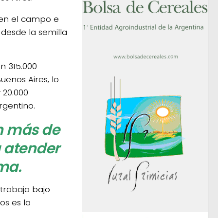
 en el campo e
 desde la semilla
n 315.000
enos Aires, lo
y 20.000
rgentino.
n más de
 atender
ma.
trabaja bajo
os es la