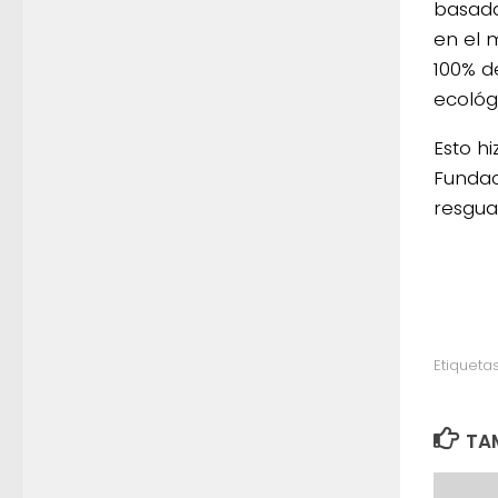
basada
en el 
100% d
ecológ
Esto h
Fundac
resgua
Etiquetas
TAM