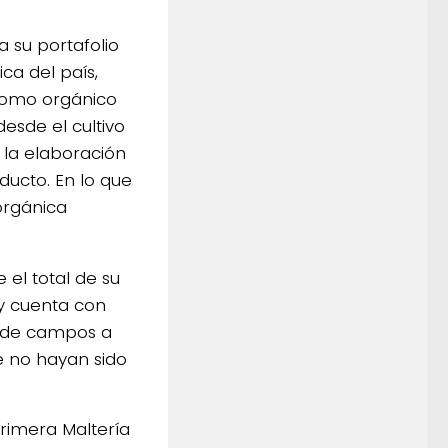
a su portafolio
ca del país,
 como orgánico
esde el cultivo
la elaboración
ducto. En lo que
orgánica
el total de su
y cuenta con
eo de campos a
e no hayan sido
primera Maltería