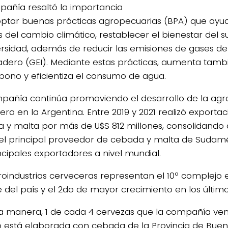
pañía resaltó la importancia
ptar buenas prácticas agropecuarias (BPA) que ayud
 del cambio climático, restablecer el bienestar del su
ersidad, además de reducir las emisiones de gases de
adero (GEI). Mediante estas prácticas, aumenta tamb
bono y eficientiza el consumo de agua.
pañía continúa promoviendo el desarrollo de la agro
era en la Argentina. Entre 2019 y 2021 realizó exporta
 y malta por más de U$S 812 millones, consolidando 
l principal proveedor de cebada y malta de Sudamé
incipales exportadores a nivel mundial.
roindustrias cerveceras representan el 10º complejo
 del país y el 2do de mayor crecimiento en los último
a manera, 1 de cada 4 cervezas que la compañía ven
está elaborada con cebada de la Provincia de Bueno