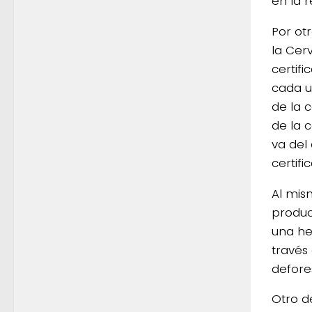
en la r
Por ot
la Cer
certif
cada u
de la 
de la 
va del
certifi
Al mis
produc
una he
través
defore
Otro d