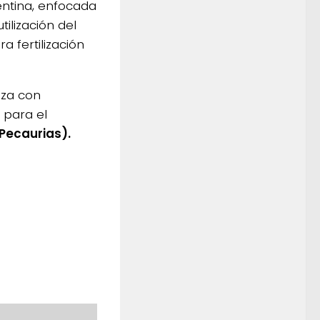
entina, enfocada
ilización del
 fertilización
nza con
 para el
Pecaurias).