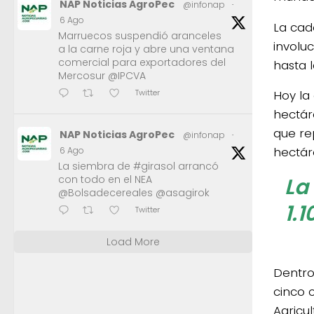
NAP Noticias AgroPec
@infonap
·
6 Ago
La cad
Marruecos suspendió aranceles
involu
a la carne roja y abre una ventana
comercial para exportadores del
hasta l
Mercosur @IPCVA
Twitter
Hoy la
hectár
que rep
NAP Noticias AgroPec
@infonap
·
hectár
6 Ago
La siembra de #girasol arrancó
con todo en el NEA
La
@Bolsadecereales @asagirok
1.
Twitter
Load More
Dentro
cinco 
Agricul