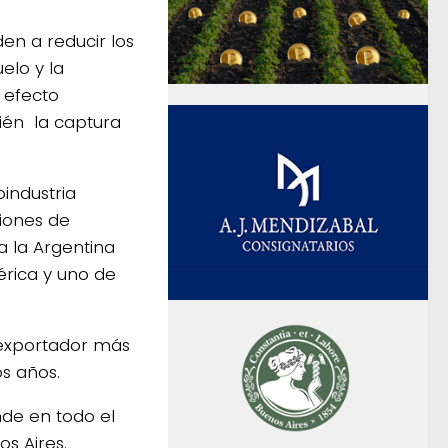
en a reducir los
elo y la
 efecto
ién la captura
industria
ciones de
a la Argentina
rica y uno de
 exportador más
s años.
de en todo el
s Aires.