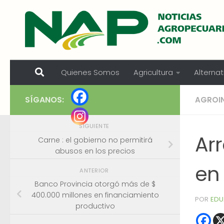
Skip to content
Quienes Somos
Agricultura
Alternat
SÍGANOS:
AGROI
SIGUIENTE
Ar
Carne : el gobierno no permitirá
abusos en los precios
en
ANTERIOR
Banco Provincia otorgó más de $
400.000 millones en financiamiento
POR
EDU
productivo