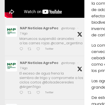
la com
de ado
efectos
biodiv
invern
NAP Noticias AgroPec
@infonap
·
7 Ago
de car
Marruecos suspendió aranceles
a las carnes rojas @carne_argentina
La com
Twitter
cervec
cebada
NAP Noticias AgroPec
@infonap
·
como e
7 Ago
los pr
El exceso de agua frena la
siembra de trigo y compromete a los
Las ag
ciclos cortos @Bolsadecereales
grande
@ArgenTrigo
Twitter
De est
mundo 