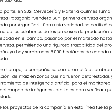
entabilidad.
ra parte, en 2021 Cervecería y Maltería Quilmes sumó 
veza Patagonia “Sendero Sur”, primera cerveza orgáni
icada por ArgenCert. Para esta variedad, se certificó
no de los eslabones de los procesos de producción: d
cebada en el campo, pasando por el malteado hasta 
cerveza, permitiendo una rigurosa trazabilidad del pro
 año, ya hay sembradas 5.000 hectáreas de cebada 
cada.
mo tiempo, la compañía se comprometió a sembrare 
ción de maíz en zonas que no fueron deforestadas 
rramienta de inteligencia artificial para el monitor
 del mapeo de imágenes satelitales para verificar qu
stados.
e los proyectos de la compañía en esta línea fue la 