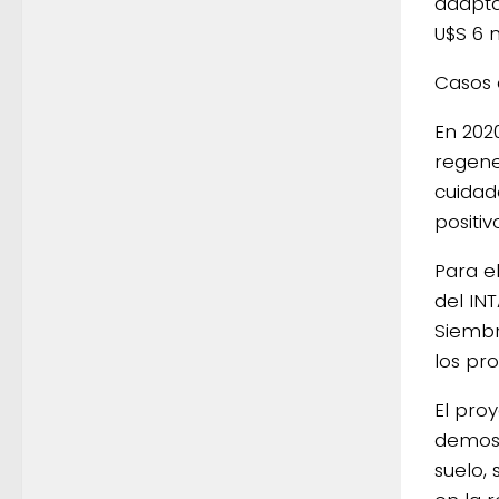
adapta
U$S 6 m
Casos 
En 202
regene
cuidad
positi
Para e
del IN
Siembr
los pr
El pro
demost
suelo,