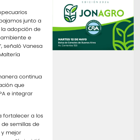
opecuarios
abajamos junto a
 la adopción de
l ambiente e
”, señaló Vanesa
Maltería
manera continua
ación que
PA e integrar
 fortalecer a los
 de semillas de
 y mejor