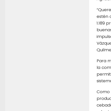
“Quere
estén 
1.189 
buenas
impuls
Vázque
Quilme
Para m
la com
permit
sistem
Como p
produc
cebada