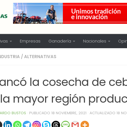
ivas
Empresas
Ganadería
Nacionales
Opi
NDUSTRIA
/
ALTERNATIVAS
rancó la cosecha de c
 la mayor región produc
ARDO BUSTOS
· PUBLICADO
18 NOVIEMBRE, 2021
· ACTUALIZADO
18 NO