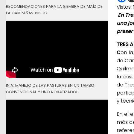
Vistas:
RECOMENDACIONES PARA LA SIEMBRA DE MAÍZ DE
LA CAMPAÑA2026-27
En Tre
una jo
preser
TRES A
C
on la
de Cam
Quilme
la cos
de Tre
INIA: MANEJO DE LAS PASTURAS EN UN TAMBO
CONVENCIONAL Y UNO ROBATIZADOL
partic
y técni
En el 
más de
refere