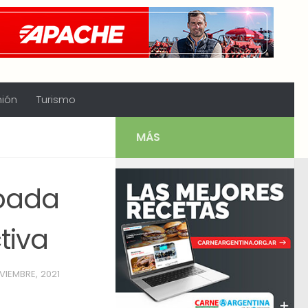
nión
Turismo
MÁS
ebada
tiva
VIEMBRE, 2021