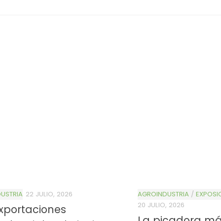
USTRIA
22 JULIO, 2026
AGROINDUSTRIA
/
EXPOSI
20 JULIO, 2026
xportaciones
La picadora m