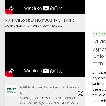
INIA: MANEJO DE LAS PASTURAS EN UN TAMBO
CONVENCIONAL Y UNO ROBATIZADOL
AGROIND
La ac
agrop
junio
máxim
El Índi
Agropec
junio u
NAP Noticias AgroPec
@infonap
·
desesta
12h
por el 
Marruecos suspendió aranceles
el creci
a la carne roja y abre una ventana