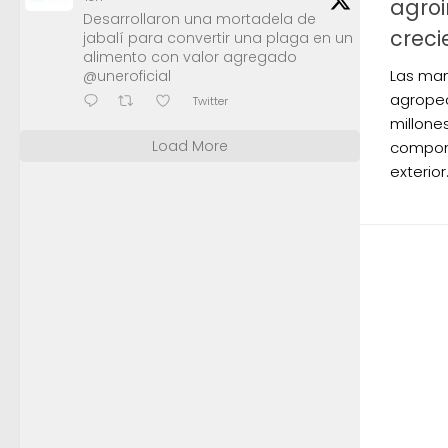
agroi
Desarrollaron una mortadela de
creci
jabalí para convertir una plaga en un
alimento con valor agregado
Las man
@uneroficial
agropec
Twitter
millones
Load More
compone
exterior