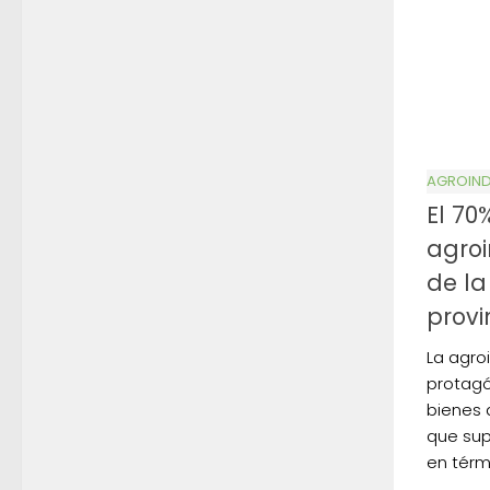
AGROIND
El 70
agroi
de la
provi
La agro
protagó
bienes 
que sup
en térm