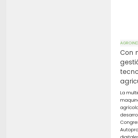
AGROIND
Con m
gesti
tecn
agric
La mult
maquina
agrícol
desarro
Congres
Autopro
digitales