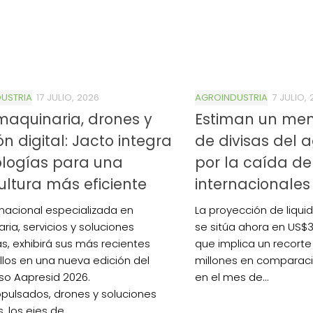
USTRIA
17 JULIO, 2026
AGROINDUSTRIA
7 JULIO,
aquinaria, drones y
Estiman un men
ón digital: Jacto integra
de divisas del 
ologías para una
por la caída de
ultura más eficiente
internacionales
inacional especializada en
La proyección de liqui
ria, servicios y soluciones
se sitúa ahora en US$3
as, exhibirá sus más recientes
que implica un recorte
llos en una nueva edición del
millones en comparaci
o Aapresid 2026.
en el mes de...
pulsados, drones y soluciones
, los ejes de...