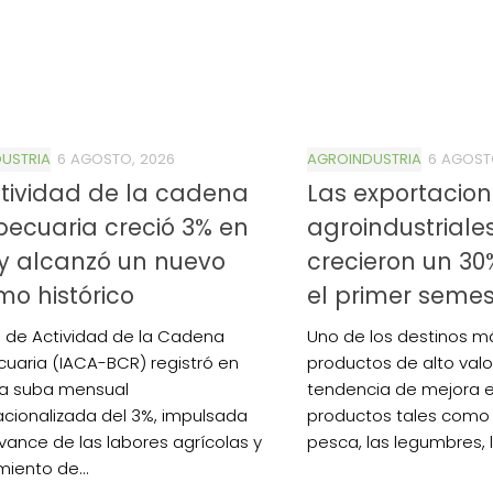
USTRIA
6 AGOSTO, 2026
AGROINDUSTRIA
6 AGOST
tividad de la cadena
Las exportacio
ecuaria creció 3% en
agroindustriales
 y alcanzó un nuevo
crecieron un 30
o histórico
el primer semes
ce de Actividad de la Cadena
Uno de los destinos m
uaria (IACA-BCR) registró en
productos de alto valo
na suba mensual
tendencia de mejora e
cionalizada del 3%, impulsada
productos tales como el
avance de las labores agrícolas y
pesca, las legumbres, la
miento de...