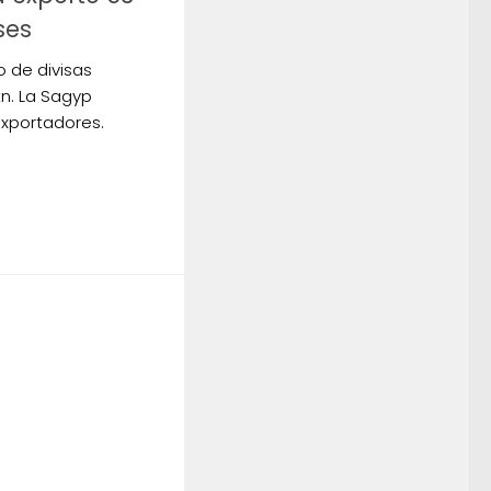
ses
o de divisas
tn. La Sagyp
exportadores.