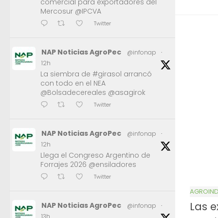
comercial para exportadores del
Mercosur @IPCVA
Twitter
NAP Noticias AgroPec
@infonap
·
12h
La siembra de #girasol arrancó
con todo en el NEA
@Bolsadecereales @asagirok
Twitter
NAP Noticias AgroPec
@infonap
·
12h
Llega el Congreso Argentino de
Forrajes 2026 @ensiladores
Twitter
AGROIND
Las e
NAP Noticias AgroPec
@infonap
·
13h