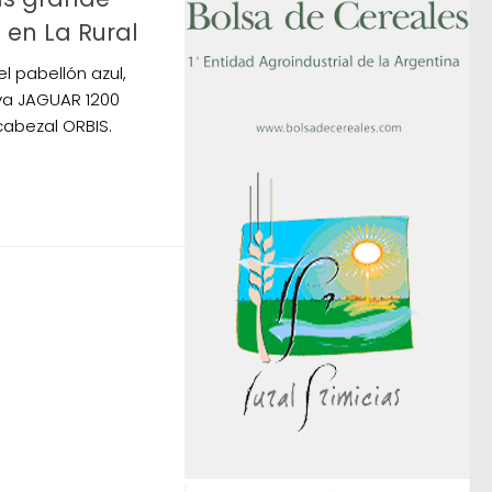
 en La Rural
 el pabellón azul,
va JAGUAR 1200
cabezal ORBIS.