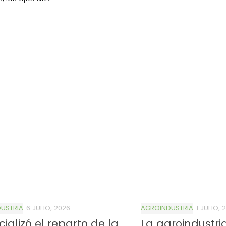
USTRIA
6 JULIO, 2026
AGROINDUSTRIA
1 JULIO, 
icializó el reparto de la
La agroindustri