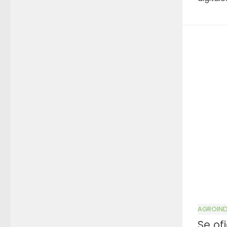
AGROIND
Se of