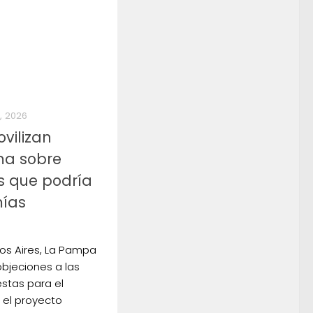
, 2026
ovilizan
ma sobre
s que podría
mías
os Aires, La Pampa
objeciones a las
stas para el
n el proyecto