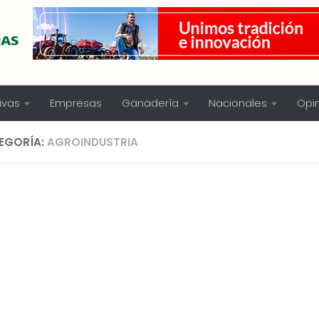
ivas
Empresas
Ganadería
Nacionales
Opi
EGORÍA:
AGROINDUSTRIA