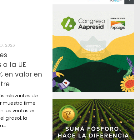
O, 2026
nes
 a la UE
% en valor en
tre
ás relevantes de
r muestra firme
n las ventas en
 girasol, la
...