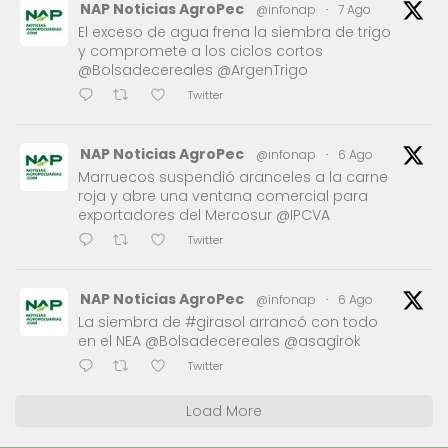
NAP Noticias AgroPec
@infonap
·
7 Ago
El exceso de agua frena la siembra de trigo
y compromete a los ciclos cortos
@Bolsadecereales @ArgenTrigo
Twitter
NAP Noticias AgroPec
@infonap
·
6 Ago
Marruecos suspendió aranceles a la carne
roja y abre una ventana comercial para
exportadores del Mercosur @IPCVA
Twitter
NAP Noticias AgroPec
@infonap
·
6 Ago
La siembra de #girasol arrancó con todo
en el NEA @Bolsadecereales @asagirok
Twitter
Load More