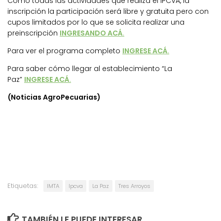
Como todas las actividades que realiza el IPCVA, la
inscripción la participación será libre y gratuita pero con
cupos limitados por lo que se solicita realizar una
preinscripción
INGRESANDO ACÁ
.
Para ver el programa completo
INGRESE ACÁ
.
Para saber cómo llegar al establecimiento “La
Paz”
INGRESE ACÁ
.
(Noticias AgroPecuarias)
Etiquetas:
IMTA
Ipcva
La Paz
Tres Arroyos
TAMBIÉN LE PUEDE INTERESAR...