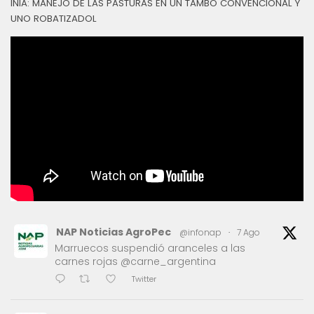
INIA: MANEJO DE LAS PASTURAS EN UN TAMBO CONVENCIONAL Y
UNO ROBATIZADOL
NAP Noticias AgroPec
@infonap
·
7 Ago
Marruecos suspendió aranceles a las
carnes rojas @carne_argentina
Twitter