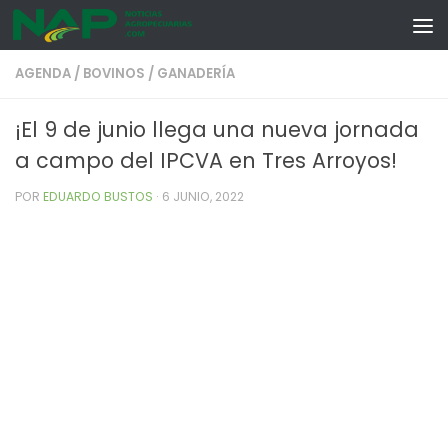
Skip to content
AGENDA
/
BOVINOS
/
GANADERÍA
¡El 9 de junio llega una nueva jornada
a campo del IPCVA en Tres Arroyos!
POR
EDUARDO BUSTOS
·
6 JUNIO, 2022