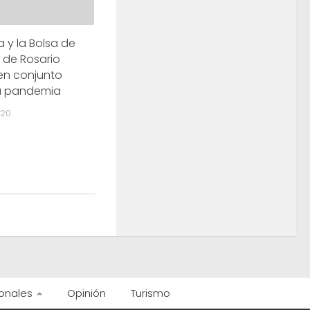
a y la Bolsa de
 de Rosario
en conjunto
la pandemia
020
onales
Opinión
Turismo