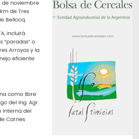
6 de noviembre
8 km de Tres
de Bellocq.
, incluirá
os “paradas” o
es Arroyos y la
nejo eficiente
ina como libre
o del Ing. Agr.
 Interna del
 de Carnes