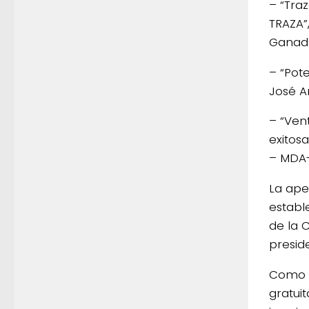
– “Traz
TRAZA”,
Ganade
– “Pot
José A
– “Ven
exitos
– MDA-
La ape
establ
de la 
presid
Como t
gratuit