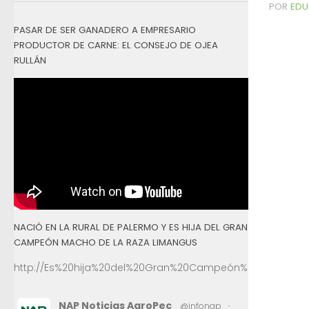
POR
EDU
PASAR DE SER GANADERO A EMPRESARIO
PRODUCTOR DE CARNE: EL CONSEJO DE OJEA
RULLÁN
NACIÓ EN LA RURAL DE PALERMO Y ES HIJA DEL GRAN
CAMPEÓN MACHO DE LA RAZA LIMANGUS
http://Es%20hija%20del%20Gran%20Campeón%20Macho%2
NAP Noticias AgroPec
@infonap
·