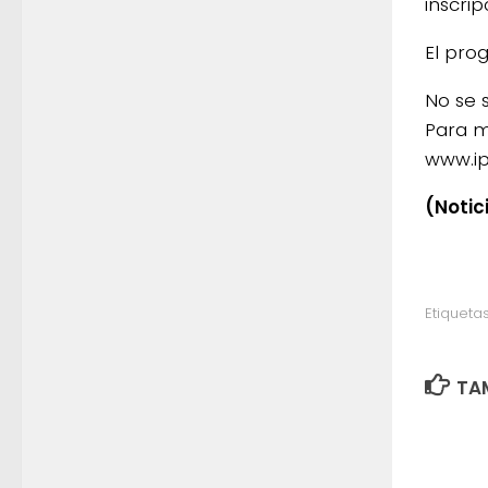
inscri
El pro
No se 
Para m
www.ip
(Notic
Etiquetas
TAM