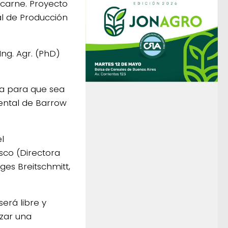
e carne. Proyecto
nal de Producción
Ing. Agr. (PhD)
ta para que sea
mental de Barrow
l
asco (Directora
es Breitschmitt,
erá libre y
izar una