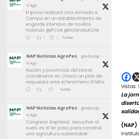
4 Ago
El Ipcva realizará una Jornada a
Campo en un establecimiento de
engorde intensivo de novillos
Holando @IPCVA @HolandoACHA
Twitter
1
1
NAP Noticias AgroPec
@infonap
·
4 Ago
Nación y provincias del Litoral
coordinaron en Chaco un plan de
respuesta ante el fenómeno El Niño
Vistas:
Twitter
La jor
disert
NAP Noticias AgroPec
@infonap
·
salida
4 Ago
Congreso Aapresid: 'escuchar al
(NAP)
suelo es el 1er paso para construir
Instit
una agricultura sustentable'