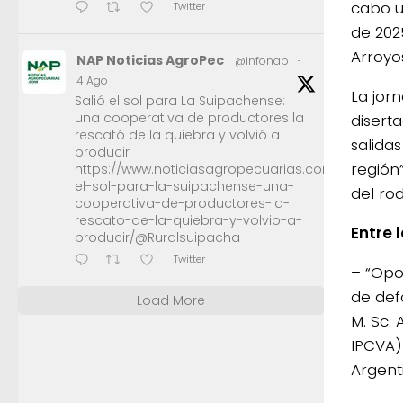
cabo u
Twitter
de 202
Arroyos
NAP Noticias AgroPec
@infonap
·
4 Ago
La jorn
Salió el sol para La Suipachense:
una cooperativa de productores la
disert
rescató de la quiebra y volvió a
salida
producir
región
https://www.noticiasagropecuarias.com/2026/08/0
el-sol-para-la-suipachense-una-
del ro
cooperativa-de-productores-la-
rescato-de-la-quiebra-y-volvio-a-
Entre 
producir/@Ruralsuipacha
Twitter
– “Opo
de def
Load More
M. Sc.
IPCVA)
Argent