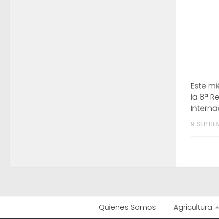
Este m
la 8ª R
Interna
9 SEPTIE
Quienes Somos
Agricultura