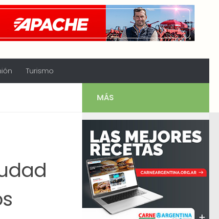
nión
Turismo
MÁS
iudad
os