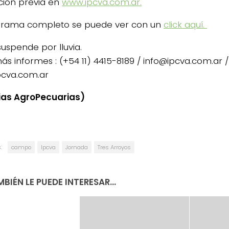
pción previa en
www.ipcva.com.ar.
grama completo se puede ver con un
click aquí.
suspende por lluvia.
ás informes : (+54 11) 4415-8189 / info@ipcva.com.ar /
cva.com.ar
ias AgroPecuarias)
:
campo
Ipcva
Jornada
Tres Arroyos
BIÉN LE PUEDE INTERESAR...