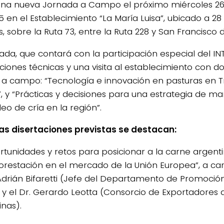
na nueva Jornada a Campo el próximo miércoles 2
5 en el Establecimiento “La María Luisa”, ubicado a 2
, sobre la Ruta 73, entre la Ruta 228 y San Francisco 
ada, que contará con la participación especial del INTA
aciones técnicas y una visita al establecimiento con d
s a campo: “Tecnología e innovación en pasturas en Tr
”, y “Prácticas y decisiones para una estrategia de ma
4/salio-
deo de cría en la región”.
las disertaciones previstas se destacan:
rtunidades y retos para posicionar a la carne argent
orestación en el mercado de la Unión Europea”, a carg
 Adrián Bifaretti (Jefe del Departamento de Promoción
 y el Dr. Gerardo Leotta (Consorcio de Exportadores
inas).