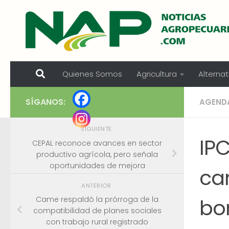
Skip to content
Quienes Somos
Agricultura
Alternat
SÍGANOS:
AGEND
SIGUIENTE
IPC
CEPAL reconoce avances en sector
productivo agrícola, pero señala
oportunidades de mejora
ca
ANTERIOR
bo
Came respaldó la prórroga de la
compatibilidad de planes sociales
con trabajo rural registrado