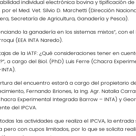
abilidad individual electrónica bovina y tipificación d
 por el Med. Vet. Silvio D. Marchetti (Dirección Nacio
ra, Secretaría de Agricultura, Ganadería y Pesca).
enciando la ganadería en los sistemas mixtos”, con el 
rroqui (EEA INTA Naredo).
tajas de la IATF: ¿Qué consideraciones tener en cuen
a?”, a cargo del Biol. (PhD) Luis Ferre (Chacra Experi
INTA).
rtura del encuentro estará a cargo del propietario de
ecimiento, Fernando Briones, la Ing. Agr. Natalia Carr
Chacra Experimental Integrada Barrow – INTA) y Georg
ente del IPCVA.
odas las actividades que realiza el IPCVA, la entrada s
a pero con cupos limitados, por lo que se solicita real