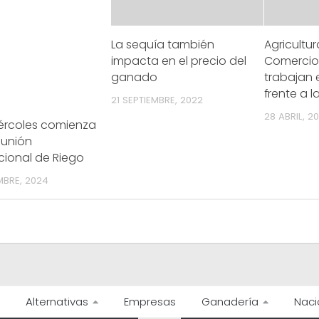
La sequía también
Agricultur
impacta en el precio del
Comercio
ganado
trabajan 
frente a 
21 SEPTIEMBRE, 2022
28 ABRIL, 2
iércoles comienza
eunión
cional de Riego
MBRE, 2024
Alternativas
Empresas
Ganadería
Naci