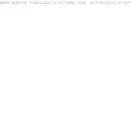
ARDO BUSTOS
· PUBLICADO
31 OCTUBRE, 2025
· ACTUALIZADO
31 OCT
0de%20la%20Raza%20Limangus,