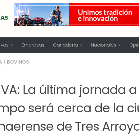
ivas
Empresas
Ganadería
Nacionales
Opi
A
/
BOVINOS
VA: La última jornada a
mpo será cerca de la c
naerense de Tres Arroy