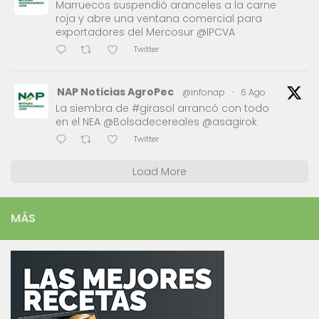
Marruecos suspendió aranceles a la carne
roja y abre una ventana comercial para
exportadores del Mercosur @IPCVA
Twitter
NAP Noticias AgroPec
@infonap
·
6 Ago
La siembra de #girasol arrancó con todo
en el NEA @Bolsadecereales @asagirok
Twitter
Load More
MÁS