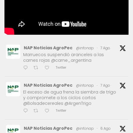
NAP Noticias AgroPec
@infonap
·
7 Ago
Marruecos suspendió aranceles a las
carnes rojas @carne_argentina
Twitter
NAP Noticias AgroPec
@infonap
·
7 Ago
El exceso de agua frena la siembra de trigo
y compromete a los ciclos cortos
@Bolsadecereales @ArgenTrigo
Twitter
NAP Noticias AgroPec
@infonap
·
6 Ago