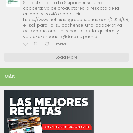
Salió el sol para La Suipachense: una
cooperativa de productores la rescató de la
quiebra y volvió a producir
https://www.noticiasagropecuarias.com/2026/08/0
el-sol-para-la-suipachense-una-cooperativa-
de-productores-la-rescato-de-la-quiebra-y-
volvio-a-producir/@Ruralsuipacha
Twitter
Load More
MÁS