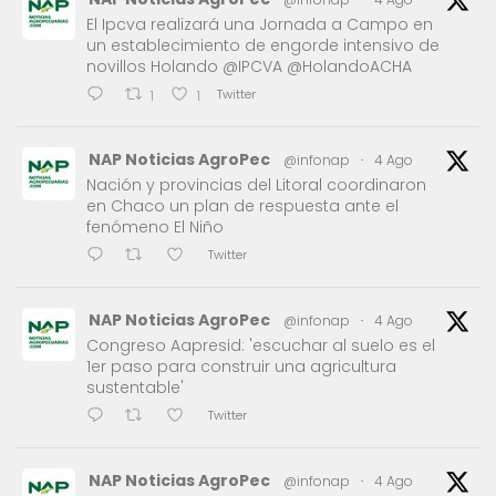
El Ipcva realizará una Jornada a Campo en
un establecimiento de engorde intensivo de
novillos Holando @IPCVA @HolandoACHA
Twitter
1
1
NAP Noticias AgroPec
@infonap
·
4 Ago
Nación y provincias del Litoral coordinaron
en Chaco un plan de respuesta ante el
fenómeno El Niño
Twitter
NAP Noticias AgroPec
@infonap
·
4 Ago
Congreso Aapresid: 'escuchar al suelo es el
1er paso para construir una agricultura
sustentable'
Twitter
NAP Noticias AgroPec
@infonap
·
4 Ago