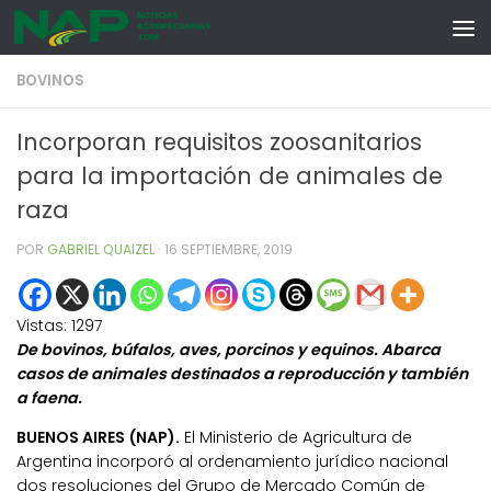
Skip to content
BOVINOS
Incorporan requisitos zoosanitarios
para la importación de animales de
raza
POR
GABRIEL QUAIZEL
·
16 SEPTIEMBRE, 2019
Vistas:
1297
De bovinos, búfalos, aves, porcinos y equinos. Abarca
casos de animales destinados a reproducción y también
a faena.
BUENOS AIRES (NAP).
El Ministerio de Agricultura de
Argentina incorporó al ordenamiento jurídico nacional
dos resoluciones del Grupo de Mercado Común de