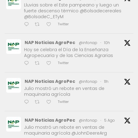
Lluvias sobre el Este pampeano y luego un
fuerte descenso térmico @Bolsadecereales
@BolsadeC_ETyM
Twitter
NAP Noticias AgroPec
@infonap
·
10h
Hoy se celebra el Día de la Enseñanza
Agropecuaria y de las Ciencias Agrarias
Twitter
NAP Noticias AgroPec
@infonap
·
11h
Julio mostró un rebote en ventas de
maquinaria agrícola
Twitter
NAP Noticias AgroPec
@infonap
·
5 Ago
Julio mostró un rebote en ventas de
maquinaria agrícola @JohnDeereArg