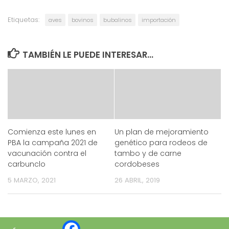
Etiquetas:
aves
bovinos
bubalinos
importación
TAMBIÉN LE PUEDE INTERESAR...
Comienza este lunes en
Un plan de mejoramiento
PBA la campaña 2021 de
genético para rodeos de
vacunación contra el
tambo y de carne
carbunclo
cordobeses
5 MARZO, 2021
26 ABRIL, 2019