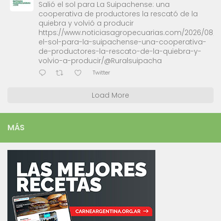
Salió el sol para La Suipachense: una
cooperativa de productores la rescató de la
quiebra y volvió a producir
https://www.noticiasagropecuarias.com/2026/08/0
el-sol-para-la-suipachense-una-cooperativa-
de-productores-la-rescato-de-la-quiebra-y-
volvio-a-producir/@Ruralsuipacha
Twitter
Load More
MÁS