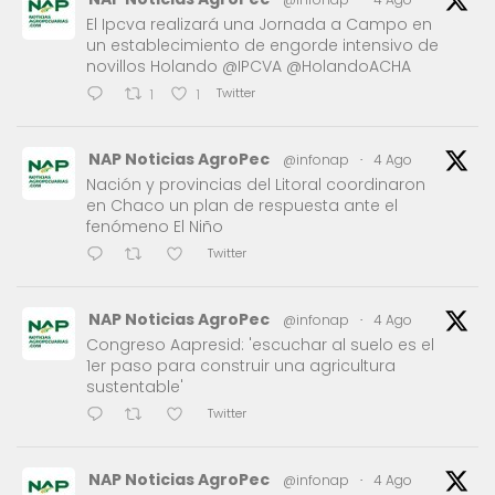
El Ipcva realizará una Jornada a Campo en
un establecimiento de engorde intensivo de
novillos Holando @IPCVA @HolandoACHA
Twitter
1
1
NAP Noticias AgroPec
@infonap
·
4 Ago
Nación y provincias del Litoral coordinaron
en Chaco un plan de respuesta ante el
fenómeno El Niño
Twitter
NAP Noticias AgroPec
@infonap
·
4 Ago
Congreso Aapresid: 'escuchar al suelo es el
1er paso para construir una agricultura
sustentable'
Twitter
NAP Noticias AgroPec
@infonap
·
4 Ago