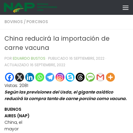
Skip to content
BOVINOS
/
PORCINOS
China reducirá la importación de
carne vacuna
POR
EDUARDO BUSTOS
· PUBLICADO
16 SEPTIEMBRE, 2022
·
ACTUALIZADO
16 SEPTIEMBRE, 2022
Vistas:
2081
Según las previsiones del Usda, el gigante asiático
reducirá la compra tanto de carne porcina como vacuna.
BUENOS
AIRES (NAP)
China, el
mayor