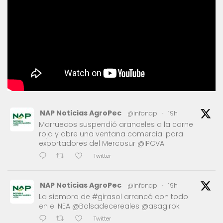
NAP Noticias AgroPec
@infonap
·
19h
Marruecos suspendió aranceles a la carne
roja y abre una ventana comercial para
exportadores del Mercosur @IPCVA
Twitter
NAP Noticias AgroPec
@infonap
·
19h
La siembra de #girasol arrancó con todo
en el NEA @Bolsadecereales @asagirok
Twitter