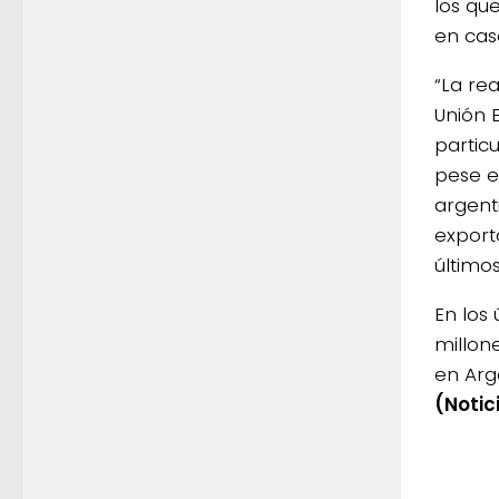
los qu
en cas
“La re
Unión 
partic
pese es
argent
export
últimos
En los 
millone
en Arg
(Notic