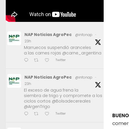
NAP Noticias AgroPec
@infonap
·
23h
Marruecos suspendió aranceles
a las carnes rojas @carne_argentina
Twitter
NAP Noticias AgroPec
@infonap
·
23h
El exceso de agua frena la
siembra de trigo y compromete a los
ciclos cortos @Bolsadecereales
@ArgenTrigo
Twitter
BUENOS
comerc