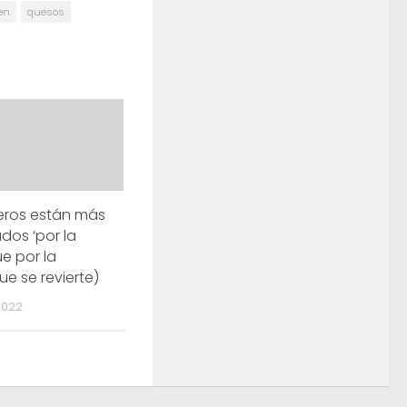
en
quesos
eros están más
os ‘por la
e por la
ue se revierte)
2022