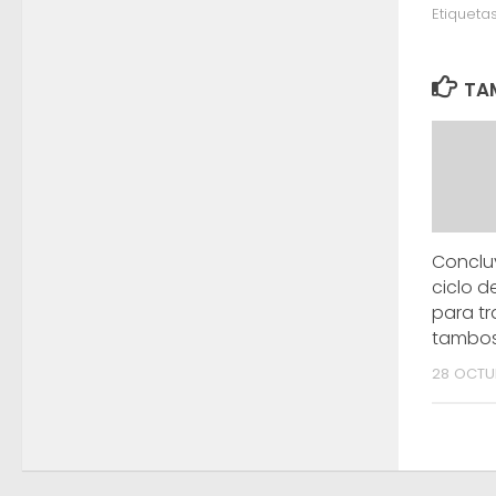
Etiquetas
TAM
Conclu
ciclo d
para t
tambo
28 OCTUB