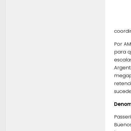
coordi
Por AM
para q
escala
Argenti
megapr
retenc
sucede
Denom
Passer
Buenos