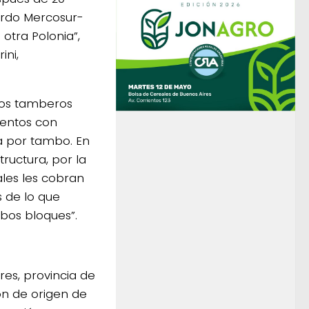
erdo Mercosur-
 otra Polonia”,
ini,
 los tamberos
ientos con
a por tambo. En
tructura, por la
les les cobran
s de lo que
bos bloques”.
es, provincia de
ón de origen de