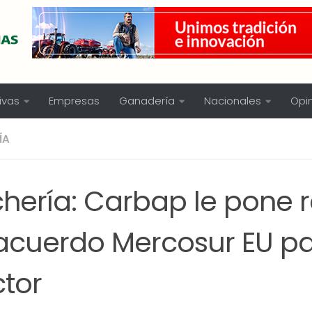
ivas
Empresas
Ganadería
Nacionales
Opi
ÍA
chería: Carbap le pone 
 acuerdo Mercosur EU pa
ctor