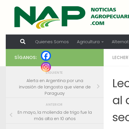
Skip to content
Quienes Somos
Agricultura
Alternat
SÍGANOS:
LECHER
SIGUIENTE
Le
Alerta en Argentina por una
invasión de langosta que viene de
Paraguay
al
ANTERIOR
se
En mayo, la molienda de trigo fue la
más alta en 10 años