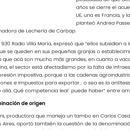
años se cierre el acu
UE, una es Francia, y la
planteó Andrea Passer
nadora de Lechería de Carbap.
 930 Radio Villa María, expresó que “ellos subsidian a
ue se queden en sus pequeñas granjas o establecim
s que acá son mucho más grandes, en cuanto a vac
na, el sector está afectadísimo por la falta de infraes
esión impositiva, porque a las cadenas agroindustria
iones e impuestos para exportar… o sea es la antítesi
 allá. Qué competencia leal´ puede haber” entre am
inación de origen
ini, productora que maneja un tambo en Carlos Casar
 Aires, aportó también la cuestión de la denominaci