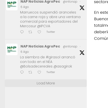
sectore
NAP Noticias AgroPec
@infonap
·
6 Ago
En est
Marruecos suspendió aranceles
a la carne roja y abre una ventana
Buenos
comercial para exportadores del
totalm
Mercosur @IPCVA
deberí
Twitter
Común
NAP Noticias AgroPec
@infonap
·
6 Ago
La siembra de #girasol arrancó
con todo en el NEA
@Bolsadecereales @asagirok
Twitter
Load More