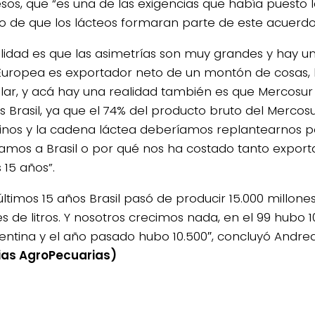
esos, que “es una de las exigencias que había puesto 
o de que los lácteos formaran parte de este acuerdo
alidad es que las asimetrías son muy grandes y hay un
Europea es exportador neto de un montón de cosas, 
ular, y acá hay una realidad también es que Mercosu
 Brasil, ya que el 74% del producto bruto del Mercosur
inos y la cadena láctea deberíamos replantearnos p
amos a Brasil o por qué nos ha costado tanto exportar
 15 años”.
últimos 15 años Brasil pasó de producir 15.000 millones
s de litros. Y nosotros crecimos nada, en el 99 hubo 1
entina y el año pasado hubo 10.500″, concluyó Andrea 
ias AgroPecuarias)