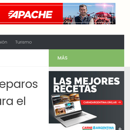
nión
Turismo
MÁS
reparos
ra el