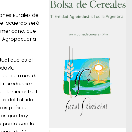
iones Rurales de
el acuerdo será
damericano, que
ca Agropecuaria
ual que es el
odavía
a de normas de
 la producción
ctor industrial
os del Estado
ios países,
res que hoy
e punta con la
spués de 20