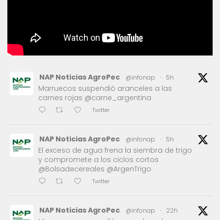
NAP Noticias AgroPec
@infonap
·
5h
Marruecos suspendió aranceles a las
carnes rojas @carne_argentina
Twitter
NAP Noticias AgroPec
@infonap
·
5h
El exceso de agua frena la siembra de trigo
y compromete a los ciclos cortos
@Bolsadecereales @ArgenTrigo
Twitter
NAP Noticias AgroPec
@infonap
·
22h