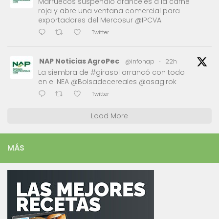
Marruecos suspendió aranceles a la carne
roja y abre una ventana comercial para
exportadores del Mercosur @IPCVA
Twitter
NAP Noticias AgroPec
@infonap
·
22h
La siembra de #girasol arrancó con todo
en el NEA @Bolsadecereales @asagirok
Twitter
Load More
MÁS