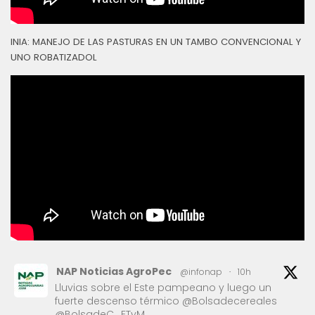
INIA: MANEJO DE LAS PASTURAS EN UN TAMBO CONVENCIONAL Y
UNO ROBATIZADOL
NAP Noticias AgroPec
@infonap
·
10h
Lluvias sobre el Este pampeano y luego un
fuerte descenso térmico @Bolsadecereales
@BolsadeC_ETyM