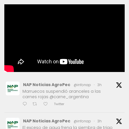
NAP Noticias AgroPec
@infonap
·
3h
Marruecos suspendió aranceles a las
carnes rojas @carne_argentina
Twitter
NAP Noticias AgroPec
@infonap
·
3h
El exceso de agua frena la siembra de trigo