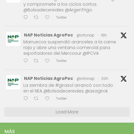
y compromete a los ciclos cortos
@Bolsadecereales @ArgenTrigo
Twitter
NAP Noticias AgroPec
@infonap
·
19h
Marruecos suspendió aranceles a la carne
roja y abre una ventana comercial para
exportadores del Mercosur @IPCVA
Twitter
NAP Noticias AgroPec
@infonap
·
20h
La siembra de #girasol arrancó con todo
en el NEA @Bolsadecereales @asagirok
Twitter
Load More
MÁS