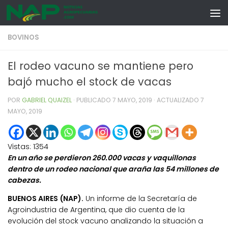
Skip to content
BOVINOS
El rodeo vacuno se mantiene pero
bajó mucho el stock de vacas
POR
GABRIEL QUAIZEL
· PUBLICADO
7 MAYO, 2019
· ACTUALIZADO
7
MAYO, 2019
Vistas:
1354
En un año se perdieron 260.000 vacas y vaquillonas
dentro de un rodeo nacional que araña las 54 millones de
cabezas.
BUENOS AIRES (NAP).
Un informe de la Secretaría de
Agroindustria de Argentina, que dio cuenta de la
evolución del stock vacuno analizando la situación a