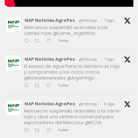
NAP Noticias AgroPec
@infonap
·
7 Ago
Marruecos suspendió aranceles a las
carnes rojas @carne_argentina
Twitter
NAP Noticias AgroPec
@infonap
·
7 Ago
El exceso de agua frena la siembra de trigo
y compromete a los ciclos cortos
@Bolsadecereales @ArgenTrigo
Twitter
NAP Noticias AgroPec
@infonap
·
6 Ago
Marruecos suspendió aranceles a la carne
roja y abre una ventana comercial para
exportadores del Mercosur @IPCVA
Twitter