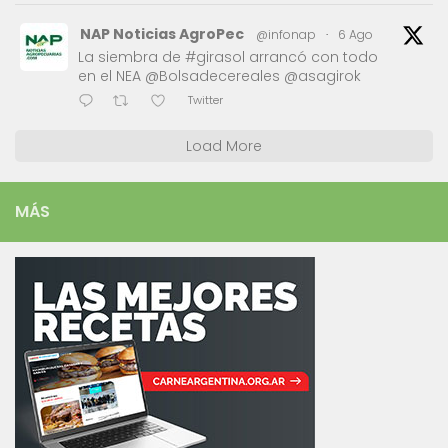
NAP Noticias AgroPec
@infonap
·
6 Ago
La siembra de #girasol arrancó con todo
en el NEA @Bolsadecereales @asagirok
Twitter
Load More
MÁS