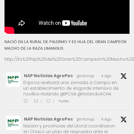
NACIÓ EN LA RURAL DE PALERMO Y ES HIJA DEL GRAN CAMPEÓN
MACHO DE LA RAZA LIMANGUS
http://Es%20hija%20del%20Gran%20Campeón%20Macho%20
NAP Noticias AgroPec
@infonap
·
4 Ago
El Ipcva realizará una Jornada a Campo en
un establecimiento de engorde intensivo de
novillos Holando @IPCVA @HolandoACHA
Twitter
1
1
NAP Noticias AgroPec
@infonap
·
4 Ago
Nación y provincias del Litoral coordinaron
en Chaco un plan de respuesta ante el