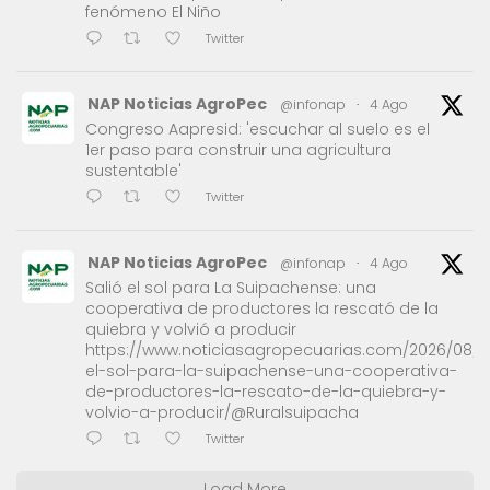
fenómeno El Niño
Twitter
NAP Noticias AgroPec
@infonap
·
4 Ago
Congreso Aapresid: 'escuchar al suelo es el
1er paso para construir una agricultura
sustentable'
Twitter
NAP Noticias AgroPec
@infonap
·
4 Ago
Salió el sol para La Suipachense: una
cooperativa de productores la rescató de la
quiebra y volvió a producir
https://www.noticiasagropecuarias.com/2026/08/0
el-sol-para-la-suipachense-una-cooperativa-
de-productores-la-rescato-de-la-quiebra-y-
volvio-a-producir/@Ruralsuipacha
Twitter
Load More