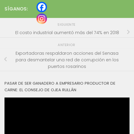
SÍGANOS:
SIGUIENTE
El costo industrial aumentó más del 74% en 2018
ANTERIOR
Exportadoras respaldaron acciones del Senasa
para desmantelar una red de corrupción en los
puertos rosarinos
PASAR DE SER GANADERO A EMPRESARIO PRODUCTOR DE
CARNE: EL CONSEJO DE OJEA RULLÁN