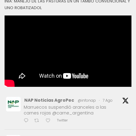
INIA: MANEJO DE LAS PASTURAS EN UN TAMBO CONVENCIONAL Y
UNO ROBATIZADOL
NAP Noticias AgroPec
@infonap
·
7 Ago
Marruecos suspendió aranceles a las
carnes rojas @carne_argentina
Twitter