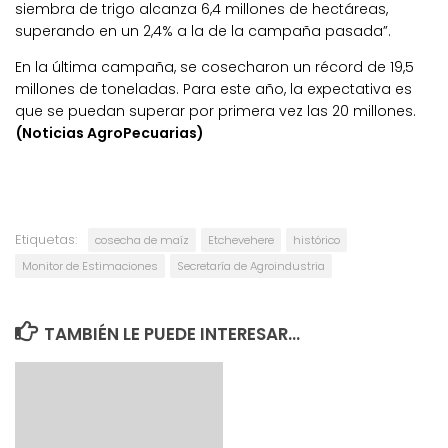
siembra de trigo alcanza 6,4 millones de hectáreas,
superando en un 2,4% a la de la campaña pasada”.
En la última campaña, se cosecharon un récord de 19,5
millones de toneladas. Para este año, la expectativa es
que se puedan superar por primera vez las 20 millones.
(Noticias AgroPecuarias)
Etiquetas:
cosecha de maíz
Etchevehere
histórico
Monitor de Estimaciones
Secretaría de Agroindustria
TAMBIÉN LE PUEDE INTERESAR...