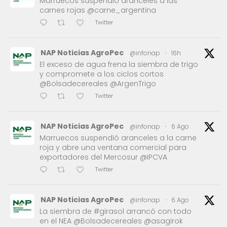
Marruecos suspendió aranceles a las
carnes rojas @carne_argentina
Twitter
NAP Noticias AgroPec
@infonap
·
16h
El exceso de agua frena la siembra de trigo
y compromete a los ciclos cortos
@Bolsadecereales @ArgenTrigo
Twitter
NAP Noticias AgroPec
@infonap
·
6 Ago
Marruecos suspendió aranceles a la carne
roja y abre una ventana comercial para
exportadores del Mercosur @IPCVA
Twitter
NAP Noticias AgroPec
@infonap
·
6 Ago
La siembra de #girasol arrancó con todo
en el NEA @Bolsadecereales @asagirok