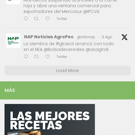
roja y abre una ventana comercial para
exportadores del Mercosur @IPCVA
Twitter
NAP Noticias AgroPec
@infonap
·
6 Ago
La siembra de #girasol arrancó con todo
en el NEA @Bolsadecereales @asagirok
Twitter
Load More
MÁS