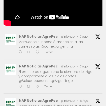
NAP Noticias AgroPec
@infonap
·
7 Ago
Marruecos suspendió aranceles a las
carnes rojas @carne_argentina
Twitter
NAP Noticias AgroPec
@infonap
·
7 Ago
El exceso de agua frena la siembra de trigo
y compromete a los ciclos cortos
@Bolsadecereales @ArgenTrigo
Twitter
NAP Noticias AgroPec
@infonap
·
6 Ago
Marruecos suspendió aranceles a la carne