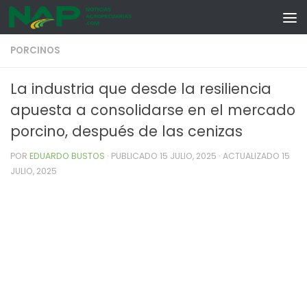
Skip to content
PORCINOS
La industria que desde la resiliencia
apuesta a consolidarse en el mercado
porcino, después de las cenizas
POR
EDUARDO BUSTOS
· PUBLICADO
15 JULIO, 2025
· ACTUALIZADO
15
JULIO, 2025