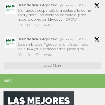
NAP Noticias AgroPec
@infonap
·
6 Ago
Marruecos suspendió aranceles a la carne
roja y abre una ventana comercial para
exportadores del Mercosur @IPCVA
Twitter
NAP Noticias AgroPec
@infonap
·
6 Ago
La siembra de #girasol arrancó con todo
en el NEA @Bolsadecereales @asagirok
Twitter
Load More
MÁS