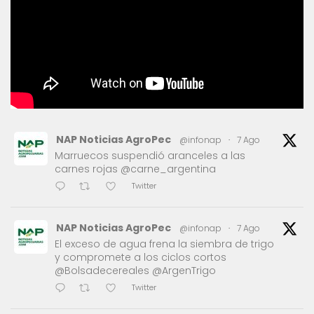
NAP Noticias AgroPec
@infonap
·
7 Ago
Marruecos suspendió aranceles a las
carnes rojas @carne_argentina
Twitter
NAP Noticias AgroPec
@infonap
·
7 Ago
El exceso de agua frena la siembra de trigo
y compromete a los ciclos cortos
@Bolsadecereales @ArgenTrigo
Twitter