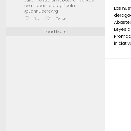
Julio mostró un rebote en ventas
de maquinaria agrícola
Las nue
@JohnDeereArg
derogac
Twitter
Abastec
Leyes d
Load More
Promoci
iniciati