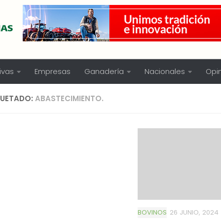
ivas
Empresas
Ganadería
Nacionales
Opi
QUETADO:
ABASTECIMIENTO.
BOVINOS
26 JUNIO, 2024