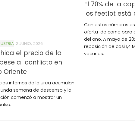
El 70% de la c
los feetlot est
Con estos números es
oferta de carne para 
del año. A mayo de 2
USTRIA
2 JUNIO, 2026
reposición de casi 1,4
hica el precio de la
vacunos.
pese al conflicto en
 Oriente
cios internos de la urea acumulan
gunda semana de descenso y la
ción comenzó a mostrar un
ulso.