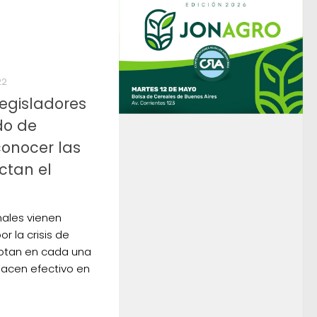
22
egisladores
do de
conocer las
ctan el
nales vienen
r la crisis de
otan en cada una
 hacen efectivo en