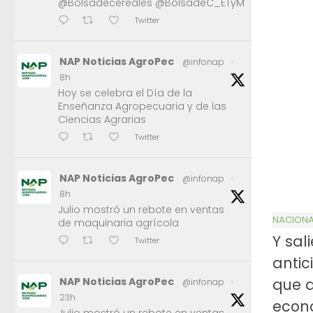
@Bolsadecereales @BolsadeC_ETyM
Twitter
NAP Noticias AgroPec
@infonap
·
8h
Hoy se celebra el Día de la
Enseñanza Agropecuaria y de las
Ciencias Agrarias
Twitter
NAP Noticias AgroPec
@infonap
·
8h
Julio mostró un rebote en ventas
NACIONA
de maquinaria agrícola
Y sal
Twitter
antic
que d
NAP Noticias AgroPec
@infonap
·
23h
econ