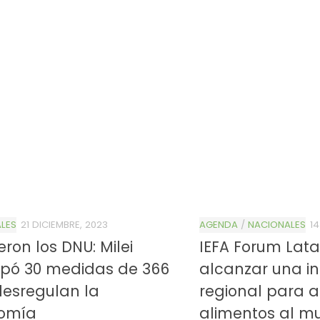
LES
21 DICIEMBRE, 2023
AGENDA
/
NACIONALES
1
ieron los DNU: Milei
IEFA Forum Lat
ipó 30 medidas de 366
alcanzar una i
esregulan la
regional para 
omía
alimentos al m