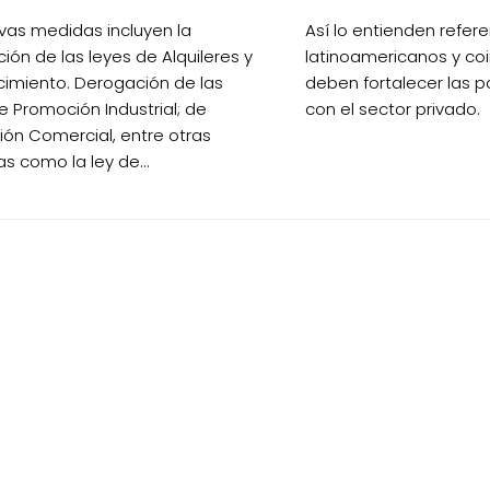
vas medidas incluyen la
Así lo entienden refer
ión de las leyes de Alquileres y
latinoamericanos y co
imiento. Derogación de las
deben fortalecer las po
e Promoción Industrial; de
con el sector privado.
ón Comercial, entre otras
vas como la ley de...