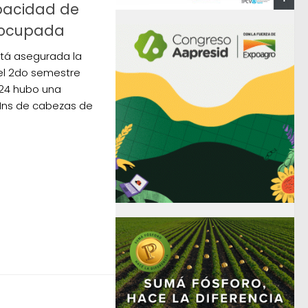
apacidad de
á ocupada
tá asegurada la
el 2do semestre
024 hubo una
 Mns de cabezas de