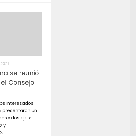
 2021
era se reunió
del Consejo
vos interesados
y presentaron un
arca los ejes:
o y
no.