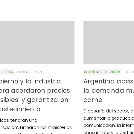
USTRIA
2 ENERO, 2021
AGENDA
/
BOVINOS
30 JU
bierno y la industria
Argentina abas
era acordaron precios
la demanda mu
sibles’ y garantizaron
carne
astecimiento
El desafío del sector,
aumentar la producció
ricas tendrán una
comunicación, la infor
sación’. Firmaron los ministerios
consumidor y la certif