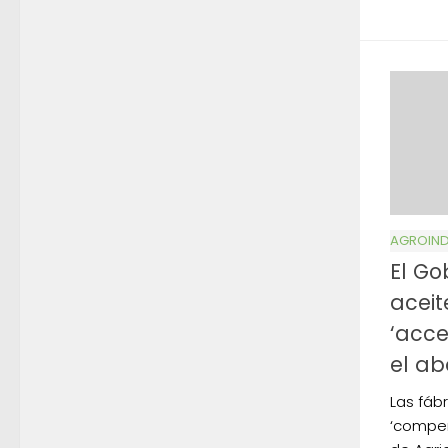
AGROIND
El Go
aceit
‘acce
el ab
Las fáb
‘compen