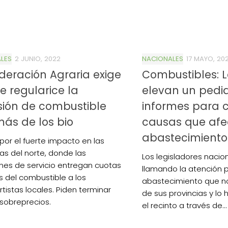
LES
2 JUNIO, 2022
NACIONALES
17 MAYO, 20
deración Agraria exige
Combustibles: L
e regularice la
elevan un pedi
sión de combustible
informes para 
ás de los bio
causas que afe
abastecimiento
 por el fuerte impacto en las
ias del norte, donde las
Los legisladores nacio
nes de servicio entregan cuotas
llamando la atención po
 del combustible a los
abastecimiento que n
rtistas locales. Piden terminar
de sus provincias y lo
 sobreprecios.
el recinto a través de...