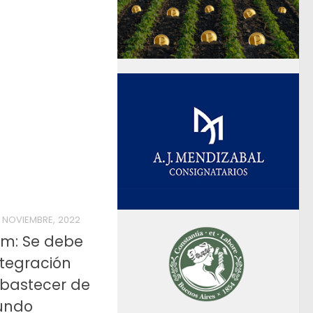
4 NOVIEMBRE, 2022
am: Se debe
ntegración
abastecer de
undo