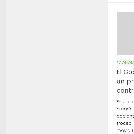
ECONOMÍ
El G
un p
contr
En el c
creará 
adelant
troceo.
móvil’. 