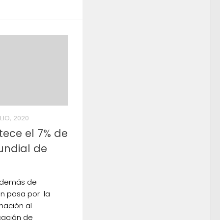
LIO, 2020
tece el 7% de
ndial de
 además de
n pasa por la
mación al
icación de