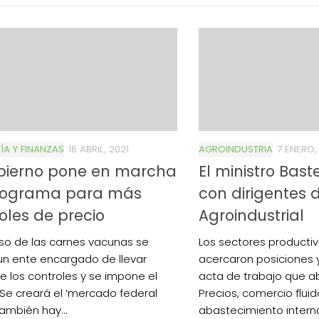
A Y FINANZAS
16 ABRIL, 2021
AGROINDUSTRIA
7 ENERO,
obierno pone en marcha
El ministro Bast
rograma para más
con dirigentes 
oles de precio
Agroindustrial
aso de las carnes vacunas se
Los sectores producti
un ente encargado de llevar
acercaron posiciones 
e los controles y se impone el
acta de trabajo que ab
 Se creará el ‘mercado federal
Precios, comercio fluid
También hay...
abastecimiento inter