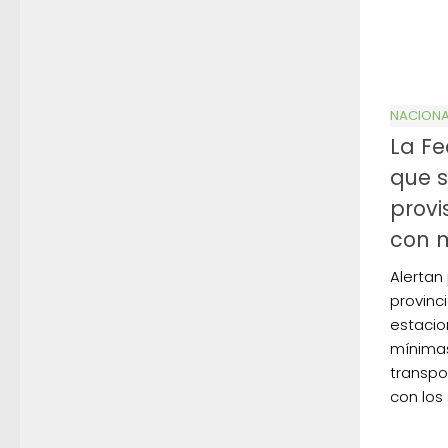
NACIONA
La Fe
que s
provi
con m
Alertan
provinc
estacio
mínimas
transpo
con los