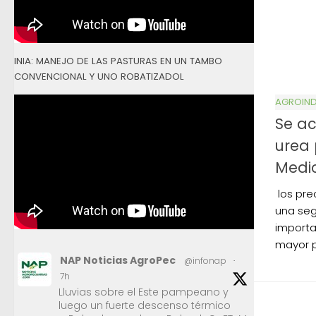
INIA: MANEJO DE LAS PASTURAS EN UN TAMBO
CONVENCIONAL Y UNO ROBATIZADOL
AGROIND
Se ac
urea 
Medio
los pre
una se
importa
mayor p
NAP Noticias AgroPec
@infonap
·
7h
Lluvias sobre el Este pampeano y
luego un fuerte descenso térmico