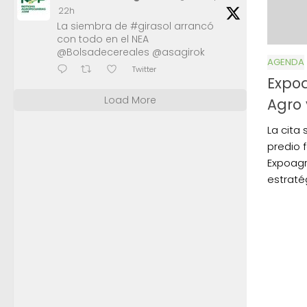
22h
La siembra de #girasol arrancó
con todo en el NEA
@Bolsadecereales @asagirok
AGENDA
Twitter
Expoa
Load More
Agro 
La cita 
predio 
Expoagr
estraté