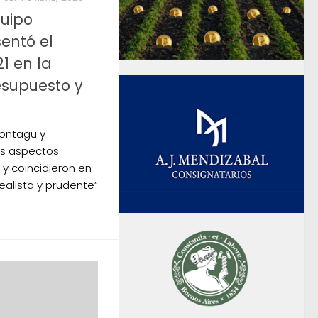
quipo
entó el
1 en la
esupuesto y
Montagu y
os aspectos
 y coincidieron en
ealista y prudente”