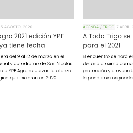
5 AGOSTO, 2020
AGENDA
/
TRIGO
7 ABRIL,
gro 2021 edición YPF
A Todo Trigo se
ya tiene fecha
para el 2021
será del 9 al 12 de marzo en el
El encuentro se hará el
ferial y autódromo de San Nicolás.
del año próximo com
o e YPF Agro refuerzan la alianza
protección y prevenci
gica que iniciaron en 2020.
la pandemia originada 