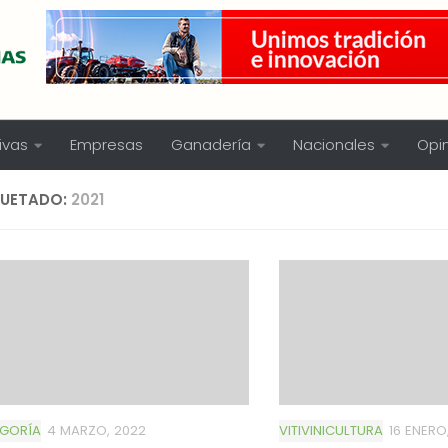
ivas
Empresas
Ganadería
Nacionales
Opi
QUETADO:
2021
EGORÍA
4 MARZO, 2022
VITIVINICULTURA
16 ENERO