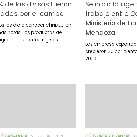
,% de las divisas fueron
Se inició la ag
tadas por el campo
trabajo entre Co
Ministerio de E
os los dio a conocer el INDEC en
Mendoza
imas horas. Los productos de
grícola lideran los ingrsos.
Las empresa exportad
crecieron 30 por ciento
2020.
S
/
GANADERÍA
16 OCTUBRE, 2020
ECONOMÍA Y FINANZAS
30