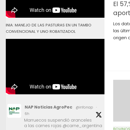
El 57
apor
Los dat
INIA: MANEJO DE LAS PASTURAS EN UN TAMBO
las últ
CONVENCIONAL Y UNO ROBATIZADOL
origen a
NAP Noticias AgroPec
@infonap
·
6h
Marruecos suspendió aranceles
a las carnes rojas @carne_argentina
BOVINO