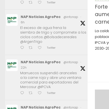
Twitter
Forte
aume
NAP Noticias AgroPec
@infonap
·
carne
6h
El exceso de agua frena la
La caíd
siembra de trigo y compromete a los
poblaci
ciclos cortos @Bolsadecereales
@ArgenTrigo
IPCVA y
Twitter
2030-20
NAP Noticias AgroPec
@infonap
·
22h
Marruecos suspendió aranceles
a la carne roja y abre una ventana
comercial para exportadores del
Mercosur @IPCVA
Twitter
NAP Noticias AgroPec
@infonap
·