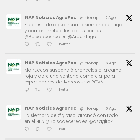
NAP Noticias AgroPec
@infonap
·
7 Ago
El exceso de agua frena la siembra de trigo
y compromete a los ciclos cortos
@Bolsadecereales @ArgenTrigo
Twitter
NAP Noticias AgroPec
@infonap
·
6 Ago
Marruecos suspendió aranceles a la carne
roja y abre una ventana comercial para
exportadores del Mercosur @IPCVA
Twitter
NAP Noticias AgroPec
@infonap
·
6 Ago
La siembra de #girasol arrancó con todo
en el NEA @Bolsadecereales @asagirok
Twitter