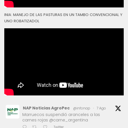
INIA: MANEJO DE LAS PASTURAS EN UN TAMBO CONVENCIONAL Y
UNO ROBATIZADOL
NAP Noticias AgroPec
@infonap
·
7 Ago
Marruecos suspendió aranceles a las
carnes rojas @carne_argentina
Twitter