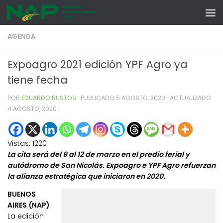
Skip to content
AGENDA
Expoagro 2021 edición YPF Agro ya
tiene fecha
POR
EDUARDO BUSTOS
· PUBLICADO
5 AGOSTO, 2020
· ACTUALIZADO
4 AGOSTO, 2020
Vistas:
1220
La cita será del 9 al 12 de marzo en el predio ferial y
autódromo de San Nicolás. Expoagro e YPF Agro refuerzan
la alianza estratégica que iniciaron en 2020.
BUENOS
AIRES (NAP)
La edición