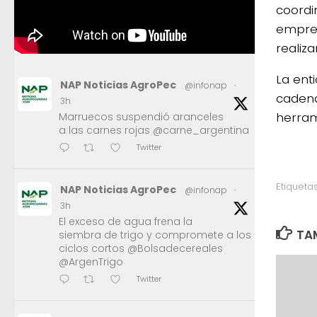
coordi
empres
realiza
La ent
NAP Noticias AgroPec
@infonap
·
cadena
3h
herram
Marruecos suspendió aranceles
a las carnes rojas @carne_argentina
Twitter
Etiquetas
NAP Noticias AgroPec
@infonap
·
3h
El exceso de agua frena la
TAM
siembra de trigo y compromete a los
ciclos cortos @Bolsadecereales
@ArgenTrigo
Twitter