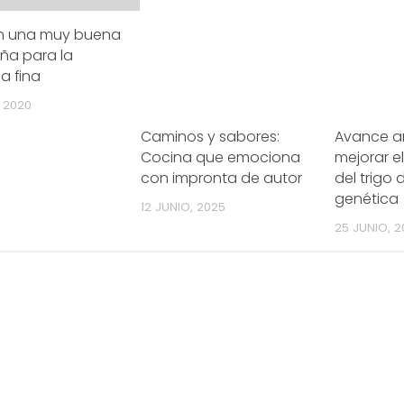
n una muy buena
a para la
a fina
 2020
Caminos y sabores:
Avance a
Cocina que emociona
mejorar e
con impronta de autor
del trigo
genética
12 JUNIO, 2025
25 JUNIO, 2