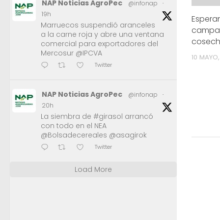
NAP Noticias AgroPec
@infonap
·
19h
Espera
Marruecos suspendió aranceles
campañ
a la carne roja y abre una ventana
cosech
comercial para exportadores del
Mercosur @IPCVA
10 MAYO,
Twitter
NAP Noticias AgroPec
@infonap
·
20h
La siembra de #girasol arrancó
con todo en el NEA
@Bolsadecereales @asagirok
Twitter
Load More