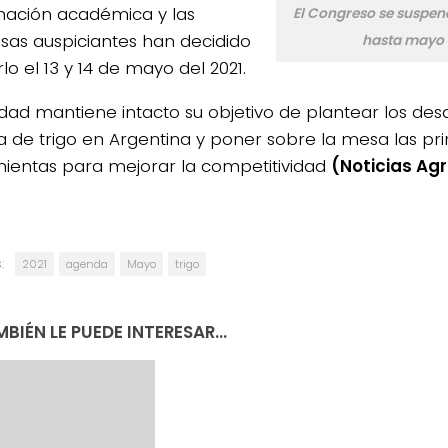
nación académica y las
El Congreso se suspend
as auspiciantes han decidido
hasta mayo 
rlo el 13 y 14 de mayo del 2021.
idad mantiene intacto su objetivo de plantear los desa
 de trigo en Argentina y poner sobre la mesa las pri
ientas para mejorar la competitividad
(Noticias Ag
:
2021
agenda
Mayo
trigo
BIÉN LE PUEDE INTERESAR...