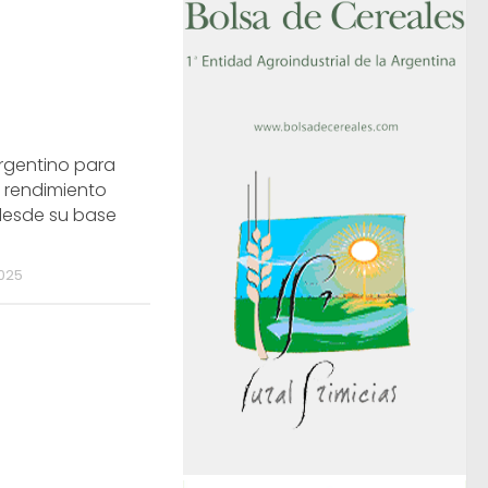
rgentino para
l rendimiento
 desde su base
025