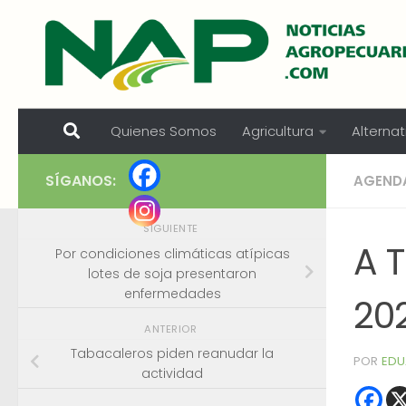
Skip to content
Quienes Somos
Agricultura
Alternat
SÍGANOS:
AGEND
SIGUIENTE
A T
Por condiciones climáticas atípicas
lotes de soja presentaron
enfermedades
20
ANTERIOR
Tabacaleros piden reanudar la
POR
EDU
actividad