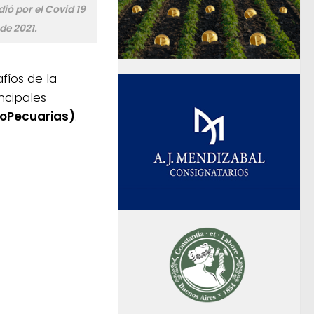
ió por el Covid 19
de 2021.
fíos de la
ncipales
roPecuarias)
.