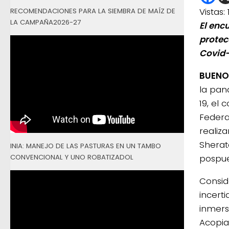
Vistas:
RECOMENDACIONES PARA LA SIEMBRA DE MAÍZ DE
LA CAMPAÑA2026-27
El enc
protec
Covid-
BUENOS
la pan
19, el 
Federa
realiza
Sherat
INIA: MANEJO DE LAS PASTURAS EN UN TAMBO
CONVENCIONAL Y UNO ROBATIZADOL
pospue
Consid
incert
inmers
Acopia