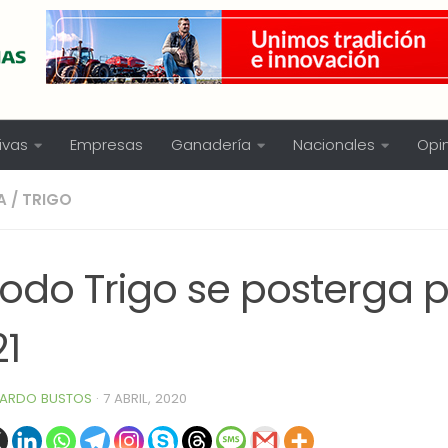
ivas
Empresas
Ganadería
Nacionales
Opi
A
/
TRIGO
odo Trigo se posterga p
21
ARDO BUSTOS
·
7 ABRIL, 2020