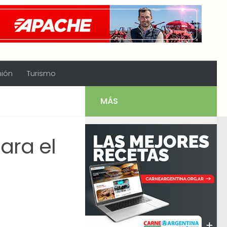
nión
Turismo
MÁS
ara el