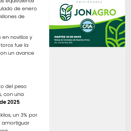
das equivalente
ulado de enero
illones de
en novillos y
toros fue la
con un avance
to del peso
s, con una
 de 2025
.
kilos, un 3% por
ó amortiguar
ena.