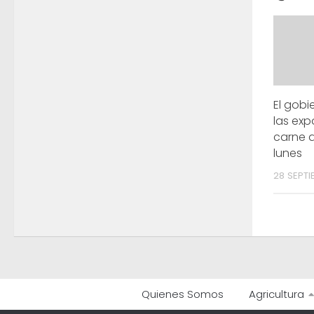
El gobi
las exp
carne a
lunes
28 SEPTI
Quienes Somos
Agricultura