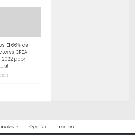
os: El 66% de
ctores CREA
 2022 peor
tual
2021
onales
Opinión
Turismo