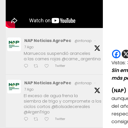
NAP Noticias AgroPec
@infonap
·
7 Ago
Marruecos suspendió aranceles
a las carnes rojas @carne_argentina
Vistas:
Twitter
Sin em
más pe
NAP Noticias AgroPec
@infonap
·
7 Ago
(NAP)
El exceso de agua frena la
aunque
siembra de trigo y compromete a los
del añ
ciclos cortos @Bolsadecereales
@ArgenTrigo
respec
Twitter
consig