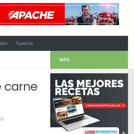
nión
Turismo
MÁS
 carne
26