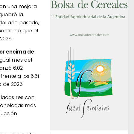
 con una mejora
quebró la
 del año pasado,
 confirmó que el
2025.
por encima de
igual mes del
anzó 6,02
rente a los 6,61
 de 2025.
eladas res con
 toneladas más
ducción