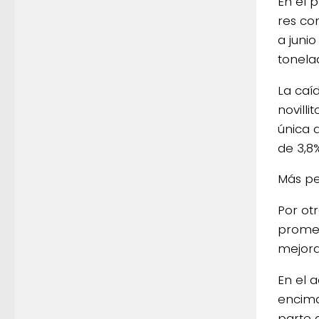
En el 
res co
a juni
tonela
La caí
novilli
única 
de 3,8%
Más pe
Por ot
promedi
mejora
En el 
encima
parte 