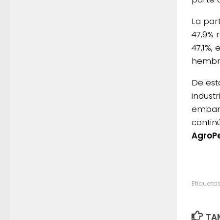
La par
47,9% 
47,1%,
hembra
De est
indust
embarg
contin
AgroP
Etiquetas
TAM