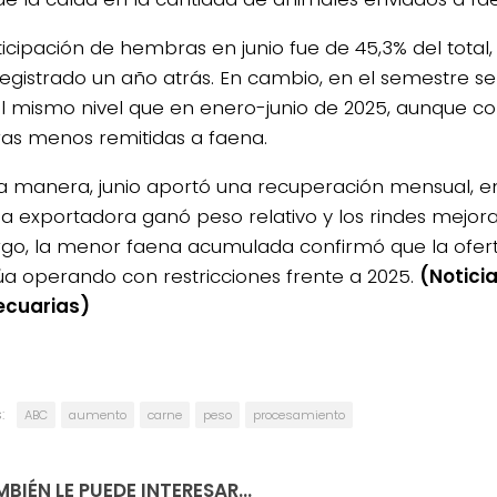
ticipación de hembras en junio fue de 45,3% del total,
registrado un año atrás.
En cambio, en el semestre s
 el mismo nivel que en enero-junio de 2025, aunque c
s menos remitidas a faena.
a manera, junio aportó una recuperación mensual, en 
ria exportadora ganó peso relativo y los rindes mejor
o, la menor faena acumulada confirmó que la ofer
úa operando con restricciones frente a 2025.
(Notici
ecuarias)
:
ABC
aumento
carne
peso
procesamiento
BIÉN LE PUEDE INTERESAR...