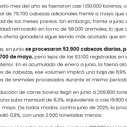
sexto mes del año se faenaron casi 1.100.000 bovinos,
l de 75.700 cabezas adicionales frente a mayo que 
dad de los meses previos.
Sin embargo, frente a junio
ividad retrocedió en torno de 58.000 animales, lo que
de oferta ganadera sigue siendo más acotado que en 
, en junio
se procesaron 53.900 cabezas diarias, 
.700 de mayo,
pero lejos de las 63.100 registradas en 
terior.
En el acumulado de enero a junio, la faena alc
es de cabezas, ese volumen implicó una baja de 8,9% f
es de animales procesados durante el mismo período
ducción de carne bovina llegó en junio a 259.800 ton
 una suba mensual de 8,3%, equivalente a casi 19.800
n mayo.
De todos modos, contra junio de 2025, la pro
edió 0,9%, con unas 2.500 toneladas menos.