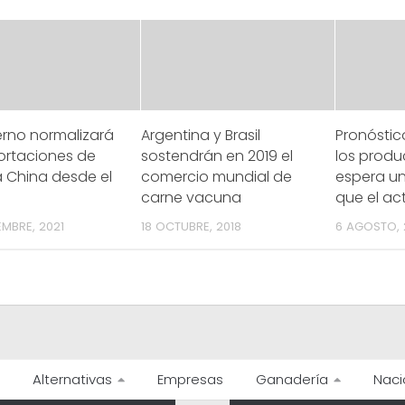
erno normalizará
Argentina y Brasil
Pronóstic
ortaciones de
sostendrán en 2019 el
los produ
 China desde el
comercio mundial de
espera un
carne vacuna
que el ac
EMBRE, 2021
18 OCTUBRE, 2018
6 AGOSTO, 
Alternativas
Empresas
Ganadería
Naci