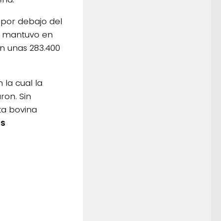
 por debajo del
e mantuvo en
on unas 283.400
la cual la
aron.
Sin
ta bovina
as