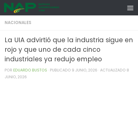
Skip to content
NACIONALES
La UIA advirtió que la industria sigue en
rojo y que uno de cada cinco
industriales ya redujo empleo
POR
EDUARDO BUSTOS
· PUBLICADO
9 JUNIO, 2026
· ACTUALIZADO
8
JUNIO, 2026