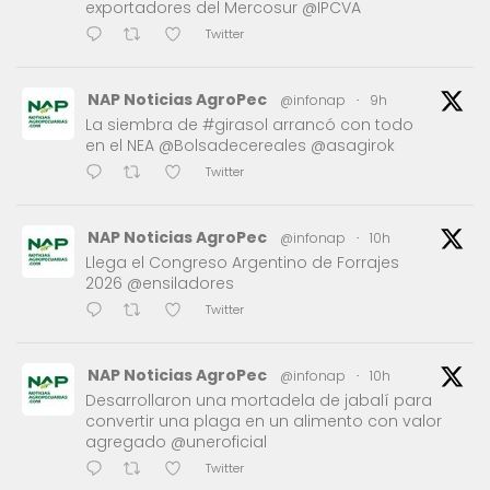
exportadores del Mercosur @IPCVA
Twitter
NAP Noticias AgroPec
@infonap
·
9h
La siembra de #girasol arrancó con todo
en el NEA @Bolsadecereales @asagirok
Twitter
NAP Noticias AgroPec
@infonap
·
10h
Llega el Congreso Argentino de Forrajes
2026 @ensiladores
Twitter
NAP Noticias AgroPec
@infonap
·
10h
Desarrollaron una mortadela de jabalí para
convertir una plaga en un alimento con valor
agregado @uneroficial
Twitter