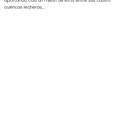
aportando casi un millón de litros entre sus cuatro
cuencas lecheras,...