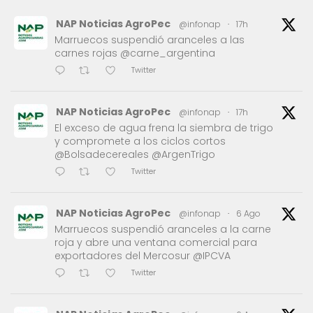
NAP Noticias AgroPec
@infonap
·
17h
Marruecos suspendió aranceles a las
carnes rojas @carne_argentina
Twitter
NAP Noticias AgroPec
@infonap
·
17h
El exceso de agua frena la siembra de trigo
y compromete a los ciclos cortos
@Bolsadecereales @ArgenTrigo
Twitter
NAP Noticias AgroPec
@infonap
·
6 Ago
Marruecos suspendió aranceles a la carne
roja y abre una ventana comercial para
exportadores del Mercosur @IPCVA
Twitter