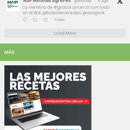
NAP Noticias AgroPec
@infonap
·
6 Ago
La siembra de #girasol arrancó con todo
en el NEA @Bolsadecereales @asagirok
Twitter
Load More
MÁS