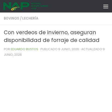
Skip to content
BOVINOS
/
LECHERÍA
Con verdeos de invierno, aseguran
disponibilidad de forraje de calidad
POR
EDUARDO BUSTOS
· PUBLICADO
9 JUNIO, 2026
· ACTUALIZADO
9
JUNIO, 2026