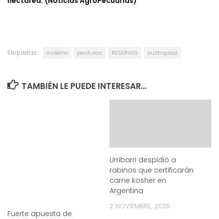
hectárea. (Noticias AgroPecuarias)
Etiquetas:
invierno
pasturas
RESERVAS
subtropical
TAMBIÉN LE PUEDE INTERESAR...
Urribarri despidió a
rabinos que certificarán
carne kosher en
Argentina
2 NOVIEMBRE, 2020
Fuerte apuesta de