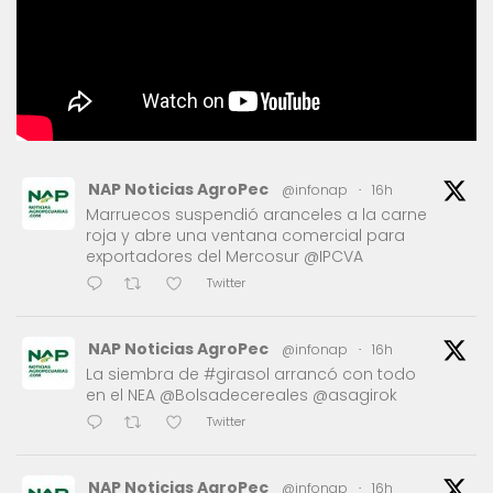
NAP Noticias AgroPec
@infonap
·
16h
Marruecos suspendió aranceles a la carne
roja y abre una ventana comercial para
exportadores del Mercosur @IPCVA
Twitter
NAP Noticias AgroPec
@infonap
·
16h
La siembra de #girasol arrancó con todo
en el NEA @Bolsadecereales @asagirok
Twitter
NAP Noticias AgroPec
@infonap
·
16h