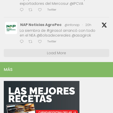
exportadores del Mercosur @IPCVA
Twitter
NAP Noticias AgroPec
@infonap
·
20h
La siembra de #girasol arrancó con todo
en el NEA @Bolsadecereales @asagirok
Twitter
Load More
MÁS