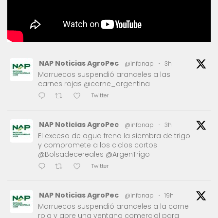
NAP Noticias AgroPec
@infonap
·
3h
Marruecos suspendió aranceles a las
carnes rojas @carne_argentina
Twitter
NAP Noticias AgroPec
@infonap
·
3h
El exceso de agua frena la siembra de trigo
y compromete a los ciclos cortos
@Bolsadecereales @ArgenTrigo
Twitter
NAP Noticias AgroPec
@infonap
·
19h
Marruecos suspendió aranceles a la carne
roja y abre una ventana comercial para