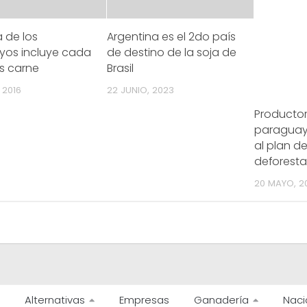
a de los
Argentina es el 2do país
yos incluye cada
de destino de la soja de
s carne
Brasil
 2016
22 JUNIO, 2023
Producto
paraguay
al plan de
deforesta
20 MAYO, 2
Alternativas
Empresas
Ganadería
Naci