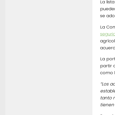
La list
pueden
se ado
La Com
seguri
agríco
acuerd
La por
partir
como bo
“Los a
establ
tanto 
tienen