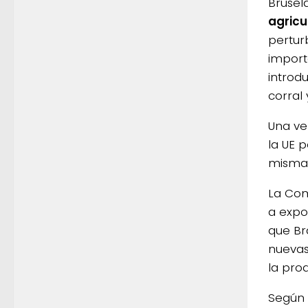
Brusel
agricu
pertur
import
introd
corral 
Una ve
la UE 
misma 
La Com
a expo
que Bra
nuevas
la pro
Según e