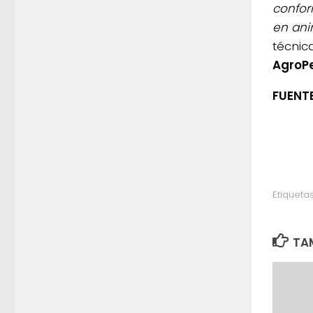
confor
en ani
técnic
AgroP
FUENTE
Etiquetas
TAM