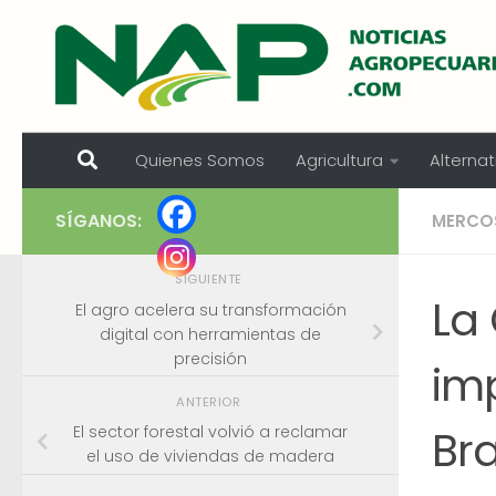
Skip to content
Quienes Somos
Agricultura
Alternat
SÍGANOS:
MERCO
SIGUIENTE
La
El agro acelera su transformación
digital con herramientas de
precisión
im
ANTERIOR
Bra
El sector forestal volvió a reclamar
el uso de viviendas de madera