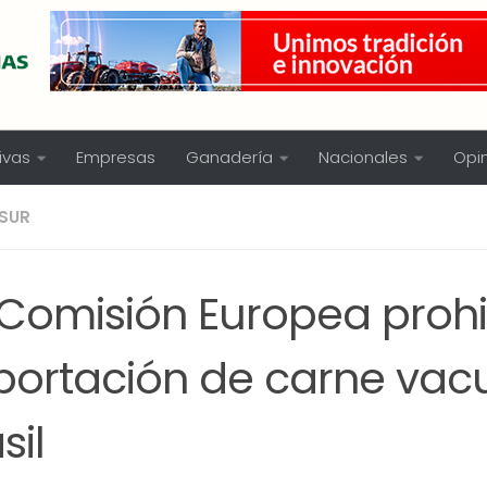
ivas
Empresas
Ganadería
Nacionales
Opi
SUR
 Comisión Europea prohi
portación de carne vac
sil