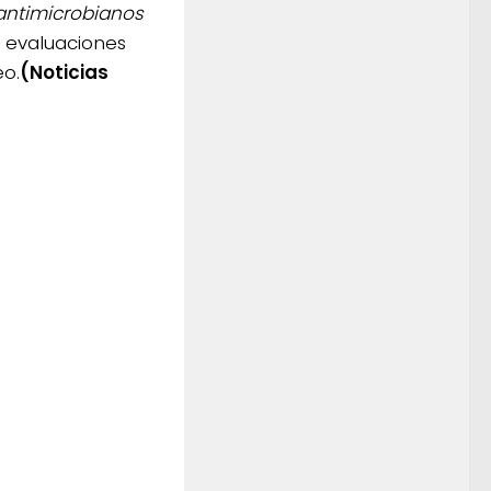
 antimicrobianos
r evaluaciones
eo.
(Noticias