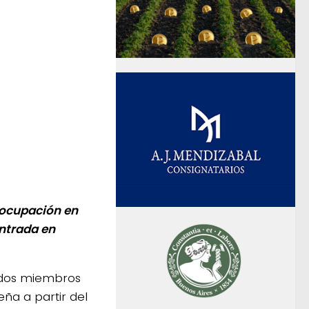
reocupación en
entrada en
ados miembros
eña a partir del