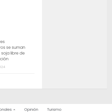
res
os se suman
 soja libre de
ción
024
onales
Opinión
Turismo