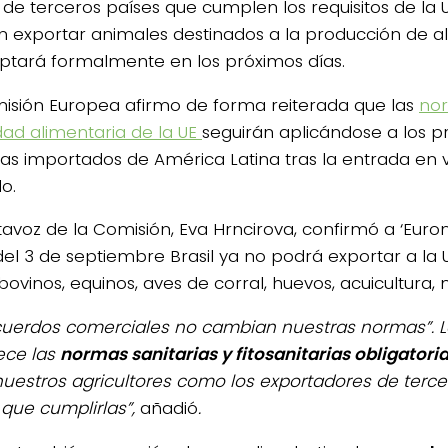
a de terceros países que cumplen los requisitos de la U
 exportar animales destinados a la producción de al
ptará formalmente en los próximos días.
isión Europea afirmo de forma reiterada que las
no
dad alimentaria de la UE
seguirán aplicándose a los p
las importados de América Latina tras la entrada en v
o.
tavoz de la Comisión, Eva Hrncirova, confirmó a ‘Euro
 del 3 de septiembre Brasil ya no podrá exportar a la
vinos, equinos, aves de corral, huevos, acuicultura, mi
cuerdos comerciales no cambian nuestras normas”. 
ece las
normas sanitarias y fitosanitarias obligatoria
nuestros agricultores como los exportadores de terce
 que cumplirlas”,
añadió
.