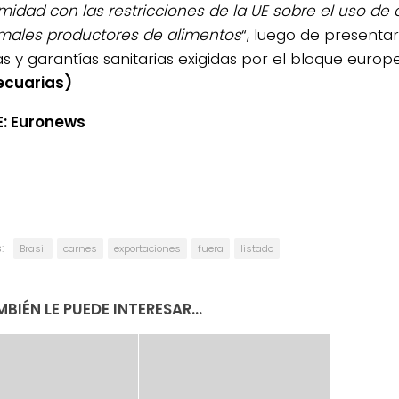
midad con las restricciones de la UE sobre el uso de
males productores de alimentos
“, luego de presenta
as y garantías sanitarias exigidas por el bloque europ
ecuarias)
: Euronews
:
Brasil
carnes
exportaciones
fuera
listado
BIÉN LE PUEDE INTERESAR...