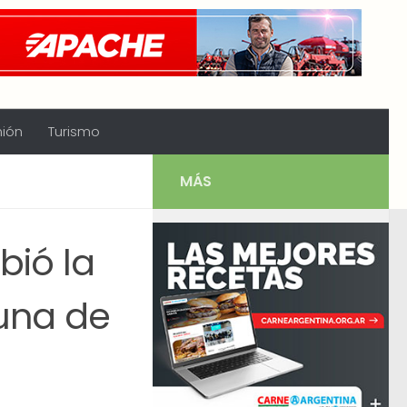
nión
Turismo
MÁS
bió la
una de