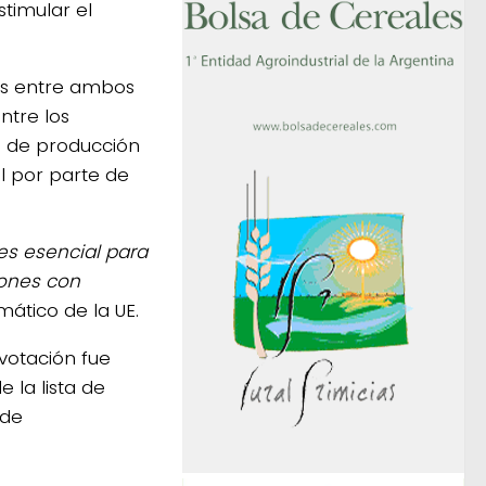
timular el
las entre ambos
ntre los
s
de producción
l por parte de
es esencial para
iones con
mático de la UE.
votación fue
e la lista de
 de