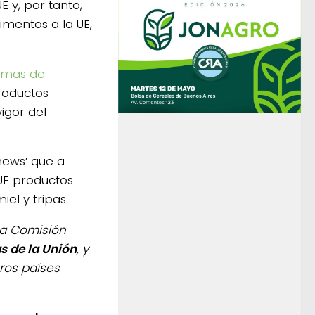
E y, por tanto,
imentos a la UE,
rmas de
roductos
igor del
news’ que a
 UE productos
el y tripas.
La Comisión
s de la Unión
, y
ros países