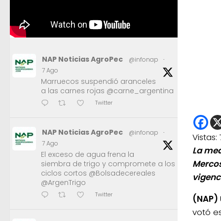
NAP Noticias AgroPec
@infonap
·
7 Ago
Marruecos suspendió aranceles
a las carnes rojas @carne_argentina
Twitter
NAP Noticias AgroPec
@infonap
·
Vistas:
7 Ago
La med
El exceso de agua frena la
Mercos
siembra de trigo y compromete a los
ciclos cortos @Bolsadecereales
vigenc
@ArgenTrigo
Twitter
(NAP)
votó e