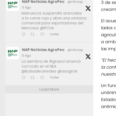
NAP Noticias AgroPec
3 de 
@infonap
·
6 Ago
crecim
Marruecos suspendió aranceles
a la carne roja y abre una ventana
El acu
comercial para exportadores del
lados 
Mercosur @IPCVA
agricu
Twitter
a ambo
las im
NAP Noticias AgroPec
@infonap
·
6 Ago
“El he
La siembra de #girasol arrancó
con todo en el NEA
la con
@Bolsadecereales @asagirok
nuestr
Twitter
Un fun
Load More
unáni
Estado
antimi