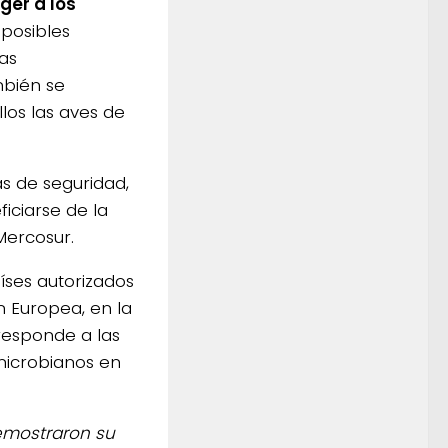
ger a los
 posibles
as
mbién se
los las aves de
s de seguridad,
iciarse de la
Mercosur.
íses autorizados
n Europea, en la
 responde a las
imicrobianos en
emostraron su