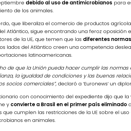
septiembre
debido al uso de antimicrobianos
para es
iento de los animales.
erdo, que liberaliza el comercio de productos agríco
del Atlántico, sigue encontrando una feroz oposición e
ltores de la UE, que temen que las
diferentes norma
s lados del Atlántico creen una competencia deslea
portaciones latinoamericanas.
cho de que la Unión pueda hacer cumplir las normas 
fianza, la igualdad de condiciones y las buenas relac
os socios comerciales”,
declaró a ‘Euronews’ un diplo
cionario con conocimiento del expediente dijo que la 
me y
convierte a Brasil en el primer país eliminado
d
s que cumplen las restricciones de la UE sobre el uso
crobianos en animales.