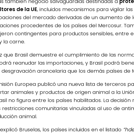
as también negoció salvaguardias destinadas a
prote
ltores de la UE
, incluidos mecanismos para vigilar las
baciones del mercado derivadas de un aumento de l
aciones procedentes de los países del Mercosur. Ta
ujeron contingentes para productos sensibles, entre el
y la carne.
z que Brasil demuestre el cumplimiento de las norma
podrá reanudar las importaciones, y Brasil podrá benef
desgravación arancelaria que los demás países de 
isión Europea publicó una nueva lista de terceros pa
rtar animales y productos de origen animal a la Unió
sil no figura entre los países habilitados. La decisión
 restricciones comunitarias vinculadas al uso de ant
ducción animal.
xplicó Bruselas, los países incluidos en el listado
“hd