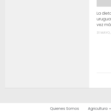
La diet
urugua
vez má
31 MAYO,
Quienes Somos
Agricultura