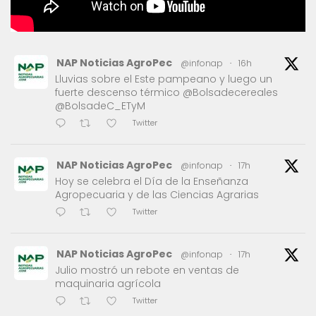
NAP Noticias AgroPec
@infonap
·
16h
Lluvias sobre el Este pampeano y luego un
fuerte descenso térmico @Bolsadecereales
@BolsadeC_ETyM
Twitter
NAP Noticias AgroPec
@infonap
·
17h
Hoy se celebra el Día de la Enseñanza
Agropecuaria y de las Ciencias Agrarias
Twitter
NAP Noticias AgroPec
@infonap
·
17h
Julio mostró un rebote en ventas de
maquinaria agrícola
Twitter