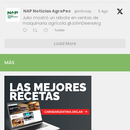
NAP Noticias AgroPec
@infonap
·
5 Ago
Julio mostró un rebote en ventas de
maquinaria agrícola @JohnDeereArg
Twitter
Load More
MÁS