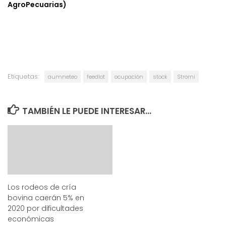
AgroPecuarias)
Etiquetas:
aumneteo
feedlot
ocupación
stock
Strorni
TAMBIÉN LE PUEDE INTERESAR...
Los rodeos de cría
bovina caerán 5% en
2020 por dificultades
económicas