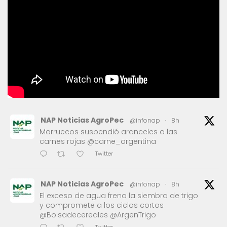
NAP Noticias AgroPec
@infonap
·
8h
Marruecos suspendió aranceles a las
carnes rojas @carne_argentina
Twitter
NAP Noticias AgroPec
@infonap
·
8h
El exceso de agua frena la siembra de trigo
y compromete a los ciclos cortos
@Bolsadecereales @ArgenTrigo