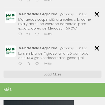
Twitter
NAP Noticias AgroPec
@infonap
·
6 Ago
Marruecos suspendió aranceles a la carne
roja y abre una ventana comercial para
exportadores del Mercosur @IPCVA
Twitter
NAP Noticias AgroPec
@infonap
·
6 Ago
La siembra de #girasol arrancó con todo
en el NEA @Bolsadecereales @asagirok
Twitter
Load More
MÁS