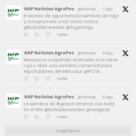
NAP Noticias AgroPec
@infonap
·
7 Ago
El exceso de agua frena la siembra de trigo
y compromete a los ciclos cortos
@Bolsadecereales @ArgenTrigo
Twitter
NAP Noticias AgroPec
@infonap
·
6 Ago
Marruecos suspendió aranceles a la carne
roja y abre una ventana comercial para
exportadores del Mercosur @IPCVA
Twitter
NAP Noticias AgroPec
@infonap
·
6 Ago
La siembra de #girasol arrancó con todo
en el NEA @Bolsadecereales @asagirok
Twitter
Load More