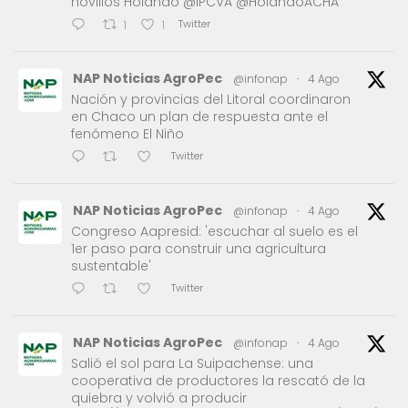
novillos Holando @IPCVA @HolandoACHA
Twitter
1
1
NAP Noticias AgroPec
@infonap
·
4 Ago
Nación y provincias del Litoral coordinaron
en Chaco un plan de respuesta ante el
fenómeno El Niño
Twitter
NAP Noticias AgroPec
@infonap
·
4 Ago
Congreso Aapresid: 'escuchar al suelo es el
1er paso para construir una agricultura
sustentable'
Twitter
NAP Noticias AgroPec
@infonap
·
4 Ago
Salió el sol para La Suipachense: una
cooperativa de productores la rescató de la
quiebra y volvió a producir