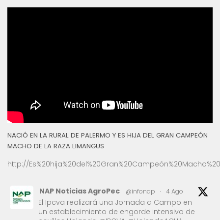
NACIÓ EN LA RURAL DE PALERMO Y ES HIJA DEL GRAN CAMPEÓN
MACHO DE LA RAZA LIMANGUS
http://Es%20hija%20del%20Gran%20Campeón%20Macho%20
NAP Noticias AgroPec
@infonap
·
4 Ago
El Ipcva realizará una Jornada a Campo en
un establecimiento de engorde intensivo de