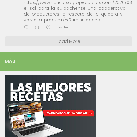
https://www.noticiasagropecuarias.com/2026/08/0
el-sol-para-la-suipachense-una-cooperativa-
de-productores-la-rescato-de-la-quiebra-y-
volvio-a-producir/@Ruralsuipacha
Twitter
Load More
MÁS