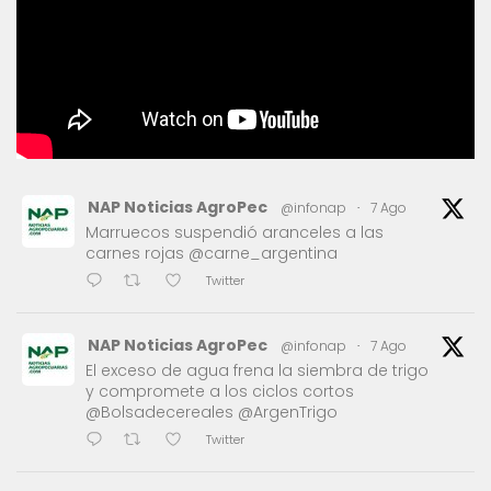
NAP Noticias AgroPec
@infonap
·
7 Ago
Marruecos suspendió aranceles a las
carnes rojas @carne_argentina
Twitter
NAP Noticias AgroPec
@infonap
·
7 Ago
El exceso de agua frena la siembra de trigo
y compromete a los ciclos cortos
@Bolsadecereales @ArgenTrigo
Twitter