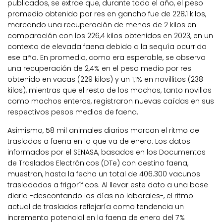
publicados, se extrae que, durante todo el año, el peso
promedio obtenido por res en gancho fue de 228,1 kilos,
marcando una recuperación de menos de 2 kilos en
comparación con los 226,4 kilos obtenidos en 2023, en un
contexto de elevada faena debido a la sequía ocurrida
ese año. En promedio, como era esperable, se observa
una recuperación de 2,4% en el peso medio por res
obtenido en vacas (229 kilos) y un 1,1% en novillitos (238
kilos), mientras que el resto de los machos, tanto novillos
como machos enteros, registraron nuevas caídas en sus
respectivos pesos medios de faena.
Asimismo, 58 mil animales diarios marcan el ritmo de
traslados a faena en lo que va de enero. Los datos
informados por el SENASA, basados en los Documentos
de Traslados Electrónicos (DTe) con destino faena,
muestran, hasta la fecha un total de 406.300 vacunos
trasladados a frigoríficos.
Al llevar este dato a una base
diaria -descontando los días no laborales-, el ritmo
actual de traslados reflejaría como tendencia un
incremento potencial en la faena de enero del 7%