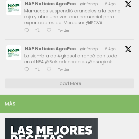
NAP Noticias AgroPec
@infonap
·
6 Ago
Marruecos suspendió aranceles a la carne
roja y abre una ventana comercial para
exportadores del Mercosur @IPCVA
Twitter
NAP Noticias AgroPec
@infonap
·
6 Ago
La siembra de #girasol arrancó con todo
en el NEA @Bolsadecereales @asagirok
Twitter
Load More
MÁS