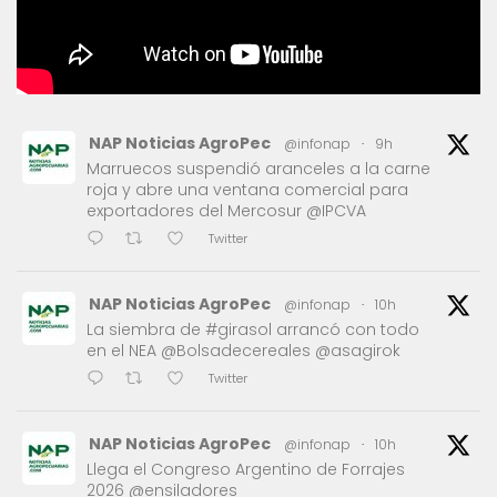
NAP Noticias AgroPec
@infonap
·
9h
Marruecos suspendió aranceles a la carne
roja y abre una ventana comercial para
exportadores del Mercosur @IPCVA
Twitter
NAP Noticias AgroPec
@infonap
·
10h
La siembra de #girasol arrancó con todo
en el NEA @Bolsadecereales @asagirok
Twitter
NAP Noticias AgroPec
@infonap
·
10h
Llega el Congreso Argentino de Forrajes
2026 @ensiladores