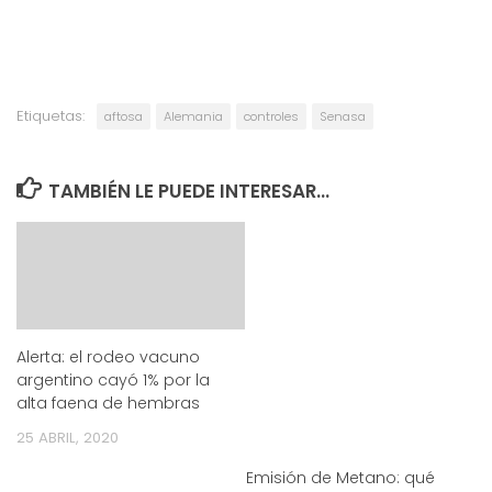
Etiquetas:
aftosa
Alemania
controles
Senasa
TAMBIÉN LE PUEDE INTERESAR...
Alerta: el rodeo vacuno
argentino cayó 1% por la
alta faena de hembras
25 ABRIL, 2020
Emisión de Metano: qué