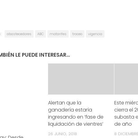
:
abastecedores
ABC
matarifes
troceo
vigencia
BIÉN LE PUEDE INTERESAR...
Alertan que la
Este miér
ganadería estaría
cierra el
ingresando en ‘fase de
subasta e
liquidación de vientres’
de año
26 JUNIO, 2018
8 DICIEMBRE
ay: Desde