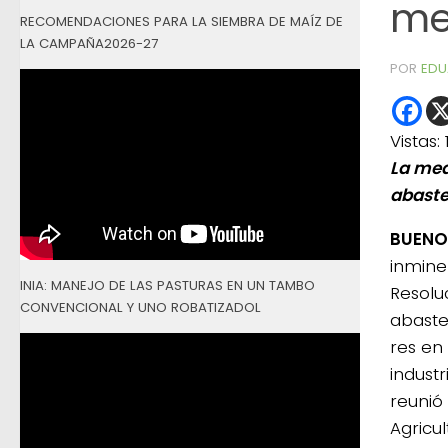
me
RECOMENDACIONES PARA LA SIEMBRA DE MAÍZ DE
LA CAMPAÑA2026-27
POR
EDU
Vistas:
La med
abaste
BUENOS
inmine
INIA: MANEJO DE LAS PASTURAS EN UN TAMBO
Resolu
CONVENCIONAL Y UNO ROBATIZADOL
abaste
res en 
indust
reunió
Agricul