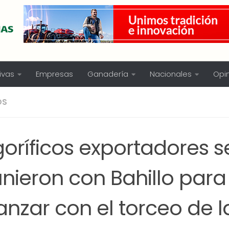
ivas
Empresas
Ganadería
Nacionales
Opi
OS
goríficos exportadores s
nieron con Bahillo para
nzar con el torceo de l