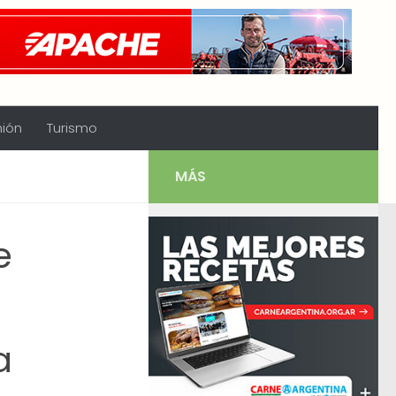
nión
Turismo
MÁS
e
a