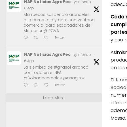
NAP Noticias AgroPec
@infonap
·
adecua
6 Ago
Marruecos suspendió aranceles
Cada m
a la carne roja y abre una ventana
cumpli
comercial para exportadores del
Mercosur @IPCVA
parte
Twitter
y eso 
Asimis
NAP Noticias AgroPec
@infonap
·
produc
6 Ago
en las
La siembra de #girasol arrancó
con todo en el NEA
@Bolsadecereales @asagirok
El lun
Twitter
Socied
numero
Load More
diferen
además
Massa,