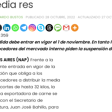
dia res
ARDO BUSTOS
· PUBLICADO
28 OCTUBRE, 2022
· ACTUALIZADO
27 OC
1359
ida debe entrar en vigor el 1 de noviembre. En tanto 
cedores del mercvado interno piden la suspensión d
 AIRES (NAP)
Frente a la
nte entrada en vigor de la
ción que obliga a los
cedores a distribuir la media
cortes de hasta 32 kilos, la
ria exportadora de carne se
 con el Secretario de
tura, Juan José Bahillo, para