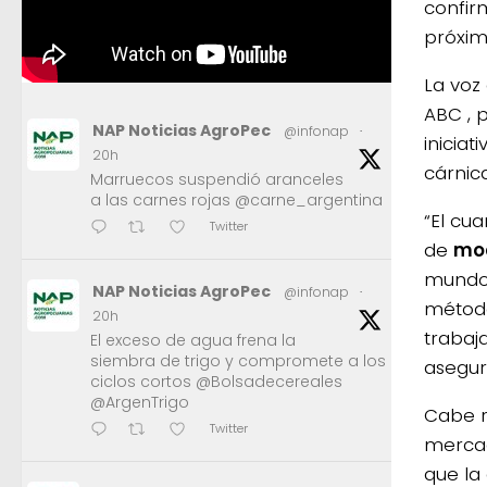
confirm
próxim
La voz 
ABC , 
NAP Noticias AgroPec
@infonap
·
inicia
20h
cárnica
Marruecos suspendió aranceles
a las carnes rojas @carne_argentina
“El cu
Twitter
de
mod
mundo,
NAP Noticias AgroPec
@infonap
·
método
20h
trabaj
El exceso de agua frena la
siembra de trigo y compromete a los
asegur
ciclos cortos @Bolsadecereales
@ArgenTrigo
Cabe r
Twitter
mercad
que la