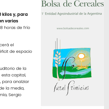
ilos y, para
en varias
48 horas de frío
cerá el
ficit de espacio
ditorio de la
esta capital,
 para analziar
 de la media,
ía, Sergio
s)