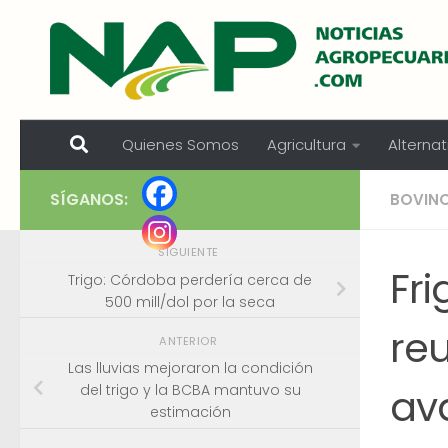
Skip to content
Quienes Somos
Agricultura
Alternat
SÍGANOS:
BOVIN
SIGUIENTE
Fri
Trigo: Córdoba perdería cerca de
500 mill/dol por la seca
reu
ANTERIOR
Las lluvias mejoraron la condición
ava
del trigo y la BCBA mantuvo su
estimación