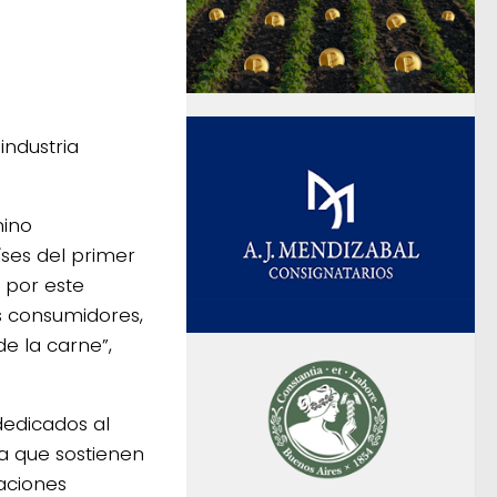
industria
mino
aíses del primer
 por este
s consumidores,
de la carne”,
edicados al
a que sostienen
aciones