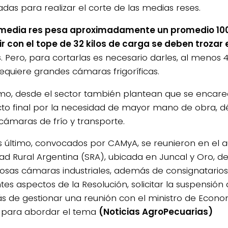
das para realizar el corte de las medias reses.
edia res pesa aproximadamente un promedio 100 k
r con el tope de 32 kilos de carga se deben trozar 
s
. Pero, para cortarlas es necesario darles, al menos 
requiere grandes cámaras frigoríficas.
mo, desde el sector también plantean que se encare
to final por la necesidad de mayor mano de obra, dé
 cámaras de frío y transporte.
es último, convocados por CAMyA, se reunieron en el au
ad Rural Argentina (SRA), ubicada en Juncal y Oro, de 
sas cámaras industriales, además de consignatarios,
tes aspectos de la Resolución, solicitar la suspensión
 de gestionar una reunión con el ministro de Econom
 para abordar el tema
(Noticias AgroPecuaria