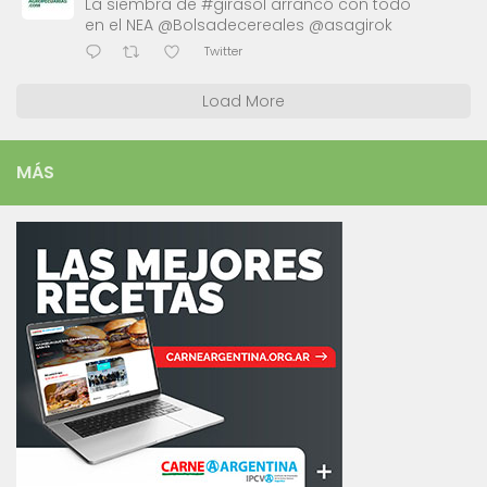
La siembra de #girasol arrancó con todo
en el NEA @Bolsadecereales @asagirok
Twitter
Load More
MÁS