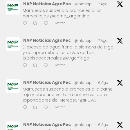
NAP Noticias AgroPec
@infonap
·
7 Ago
Marruecos suspendió aranceles a las
carnes rojas @carne_argentina
Twitter
NAP Noticias AgroPec
@infonap
·
7 Ago
El exceso de agua frena la siembra de trigo
y compromete a los ciclos cortos
@Bolsadecereales @ArgenTrigo
Twitter
NAP Noticias AgroPec
@infonap
·
6 Ago
Marruecos suspendió aranceles a la carne
roja y abre una ventana comercial para
exportadores del Mercosur @IPCVA
Twitter
NAP Noticias AgroPec
@infonap
·
6 Ago