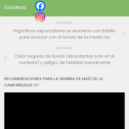
SÍGANOS:
SIGUIENTE
Frigoríficos exportadores se reunieron con Bahillo
para avanzar con el torceo de la media res
ANTERIOR
Calor seguido de lluvias (abundantes solo en el
nordeste) y peligro de heladas nuevamente
RECOMENDACIONES PARA LA SIEMBRA DE MAÍZ DE LA
CAMPAÑA2026-27