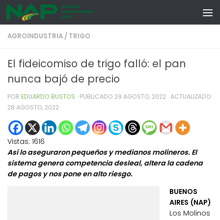
Skip to content
AGROINDUSTRIA
/
TRIGO
El fideicomiso de trigo falló: el pan
nunca bajó de precio
POR
EDUARDO BUSTOS
· PUBLICADO
29 AGOSTO, 2022
· ACTUALIZADO
28 AGOSTO, 2022
Vistas:
1616
Así lo aseguraron pequeños y medianos molineros. El
sistema genera competencia desleal, altera la cadena
de pagos y nos pone en alto riesgo.
BUENOS
AIRES (NAP)
Los Molinos