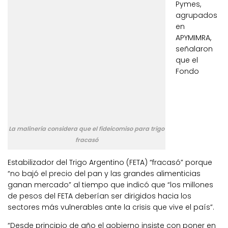
Pymes,
agrupados
en
APYMIMRA,
señalaron
que el
Fondo
La malinería considera que el fideicomiso para trigo
fracasó
Estabilizador del Trigo Argentino (FETA) “fracasó” porque
“no bajó el precio del pan y las grandes alimenticias
ganan mercado” al tiempo que indicó que “los millones
de pesos del FETA deberían ser dirigidos hacia los
sectores más vulnerables ante la crisis que vive el país”.
“Desde principio de año el gobierno insiste con poner en