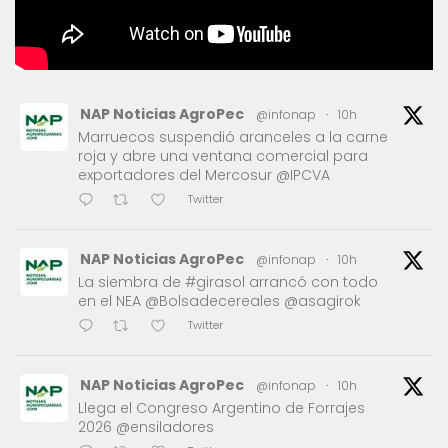
NAP Noticias AgroPec
@infonap
·
10h
Marruecos suspendió aranceles a la carne
roja y abre una ventana comercial para
exportadores del Mercosur @IPCVA
Twitter
NAP Noticias AgroPec
@infonap
·
10h
La siembra de #girasol arrancó con todo
en el NEA @Bolsadecereales @asagirok
Twitter
NAP Noticias AgroPec
@infonap
·
10h
Llega el Congreso Argentino de Forrajes
2026 @ensiladores