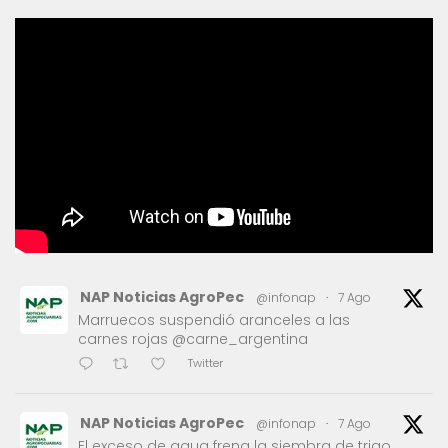
NAP Noticias AgroPec
@infonap
·
7 Ago
Marruecos suspendió aranceles a las
carnes rojas @carne_argentina
Twitter
NAP Noticias AgroPec
@infonap
·
7 Ago
El exceso de agua frena la siembra de trigo