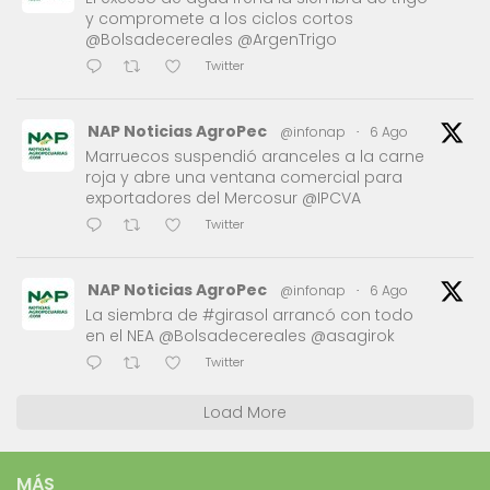
y compromete a los ciclos cortos
@Bolsadecereales @ArgenTrigo
Twitter
NAP Noticias AgroPec
@infonap
·
6 Ago
Marruecos suspendió aranceles a la carne
roja y abre una ventana comercial para
exportadores del Mercosur @IPCVA
Twitter
NAP Noticias AgroPec
@infonap
·
6 Ago
La siembra de #girasol arrancó con todo
en el NEA @Bolsadecereales @asagirok
Twitter
Load More
MÁS