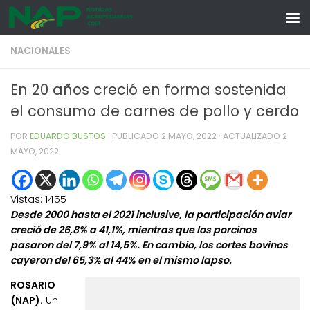
Skip to content
NACIONALES
En 20 años creció en forma sostenida
el consumo de carnes de pollo y cerdo
POR
EDUARDO BUSTOS
· PUBLICADO
2 MAYO, 2022
· ACTUALIZADO
2
MAYO, 2022
Vistas:
1455
Desde 2000 hasta el 2021 inclusive, la participación aviar
creció de 26,8% a 41,1%, mientras que los porcinos
pasaron del 7,9% al 14,5%. En cambio, los cortes bovinos
cayeron del 65,3% al 44% en el mismo lapso.
ROSARIO
(NAP).
Un