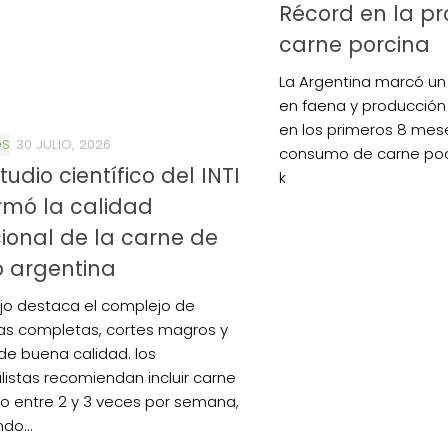
Récord en la p
carne porcina
La Argentina marcó un 
en faena y producción
en los primeros 8 mese
OS
30 JULIO, 2026
consumo de carne poc
tudio científico del INTI
k
rmó la calidad
cional de la carne de
 argentina
bajo destaca el complejo de
as completas, cortes magros y
de buena calidad. los
listas recomiendan incluir carne
o entre 2 y 3 veces por semana,
do...