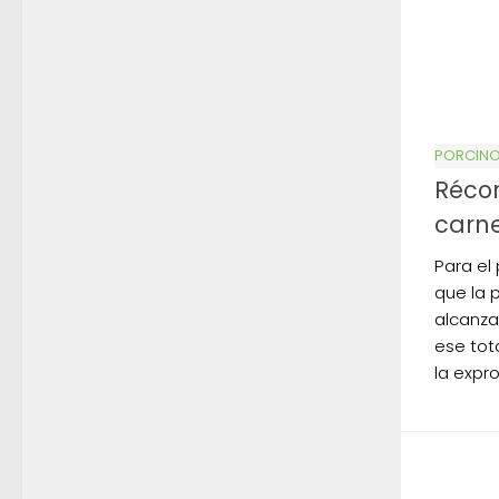
PORCIN
Réco
carne
Para el
que la 
alcanza
ese tot
la expr