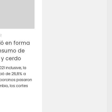
2
ió en forma
onsumo de
 y cerdo
1 inclusive, la
eció de 26,8% a
s porcinos pasaron
mbio, los cortes