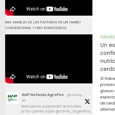
INIA: MANEJO DE LAS PASTURAS EN UN TAMBO
CONVENCIONAL Y UNO ROBATIZADOL
PORCIN
Un es
confi
nutri
cerdo
:El tra
proteín
grasas 
NAP Noticias AgroPec
@infonap
·
especia
8h
de cerd
Marruecos suspendió aranceles
alternan
a las carnes rojas @carne_argentina