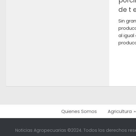
porci
de t 
Sin gra
producc
al igua
producc
Quienes Somos
Agricultura
Noticias Agropecuarias ©2024. Todos los derechos res