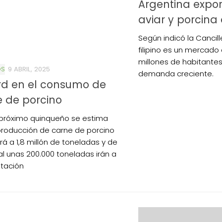
Argentina expo
aviar y porcina 
Según indicó la Cancill
filipino es un mercado
millones de habitante
OS
9 ABRIL, 2025
demanda creciente.
rd en el consumo de
 de porcino
 próximo quinqueño se estima
producción de carne de porcino
rá a 1,8 millón de toneladas y de
al unas 200.000 toneladas irán a
otación