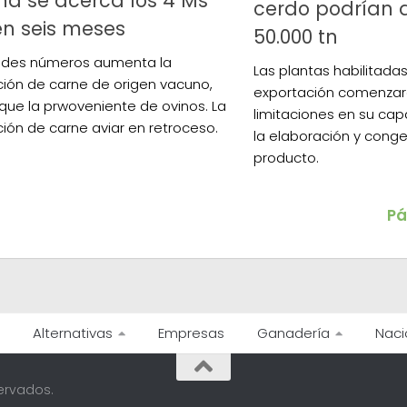
na se acerca los 4 Ms
cerdo podrían 
en seis meses
50.000 tn
ndes números aumenta la
Las plantas habilitadas
ión de carne de origen vacuno,
exportación comenzar
l que la prwoveniente de ovinos. La
limitaciones en su cap
ión de carne aviar en retroceso.
la elaboración y cong
producto.
Pá
Alternativas
Empresas
Ganadería
Naci
ervados.