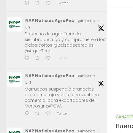
Twitter
NAP Noticias AgroPec
@infonap
·
8h
El exceso de agua frena la
siembra de trigo y compromete a los
ciclos cortos @Bolsadecereales
@ArgenTrigo
Twitter
NAP Noticias AgroPec
@infonap
·
24h
Marruecos suspendió aranceles
a la carne roja y abre una ventana
comercial para exportadores del
Mercosur @IPCVA
Twitter
GANADE
Buena
NAP Noticias AgroPec
@infonap
·