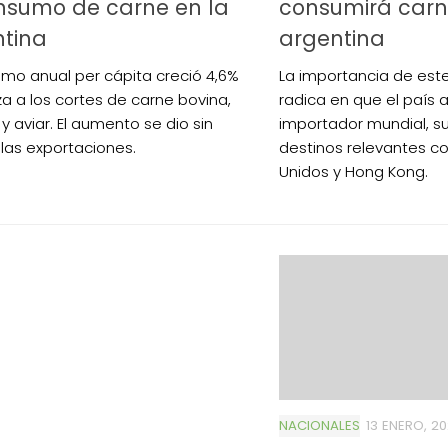
nsumo de carne en la
consumirá carn
ntina
argentina
umo anual per cápita creció 4,6%
La importancia de es
za a los cortes de carne bovina,
radica en que el país a
y aviar. El aumento se dio sin
importador mundial, s
 las exportaciones.
destinos relevantes 
Unidos y Hong Kong.
NACIONALES
13 ENERO, 2