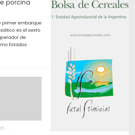
e porcina
te primer embarque
siático es el sexto
uperador de
como Estados
025