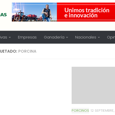
ivas
Empresas
Ganadería
Nacionales
Opi
QUETADO:
PORCINA
PORCINOS
12 SEPTIEMBRE