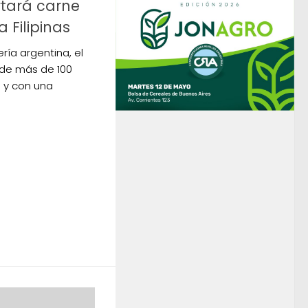
rtará carne
a Filipinas
ería argentina, el
 de más de 100
s y con una