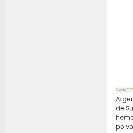
GANADE
Argen
de Su
hemo
polv