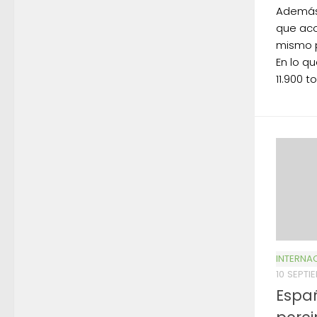
Además,
que aco
mismo p
En lo qu
11.900 
INTERNA
10 SEPTI
Españ