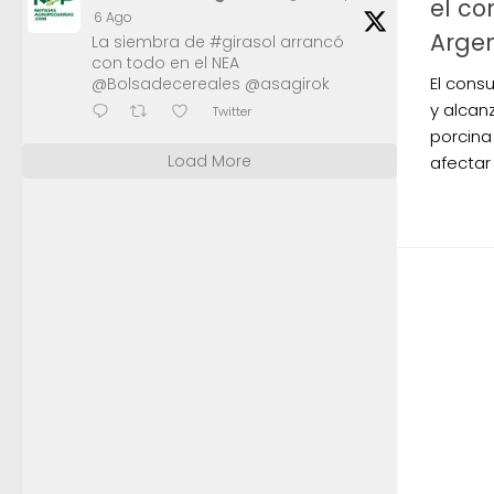
el co
6 Ago
Arge
La siembra de #girasol arrancó
con todo en el NEA
El cons
@Bolsadecereales @asagirok
y alcan
Twitter
porcina 
Load More
afectar