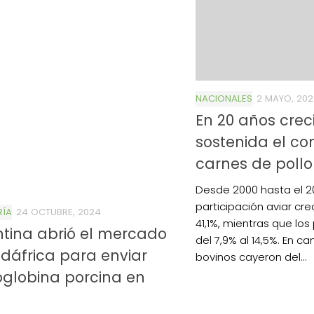
NACIONALES
2 MAYO, 202
En 20 años crec
sostenida el c
carnes de pollo
Desde 2000 hasta el 202
participación aviar cr
RÍA
24 OCTUBRE, 2024
41,1%, mientras que lo
tina abrió el mercado
del 7,9% al 14,5%. En ca
dáfrica para enviar
bovinos cayeron del...
globina porcina en
o