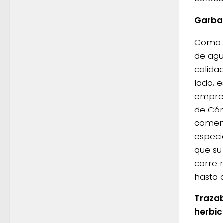
Garba
Como c
de agu
calida
lado, e
empre
de Cór
coment
especi
que su 
corre 
hasta q
Trazab
herbic