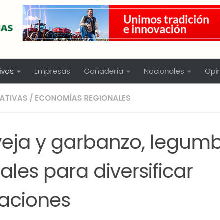
ivas
Empresas
Ganadería
Nacionales
Opi
ATIVAS
/
ECONOMÍAS REGIONALES
veja y garbanzo, legum
ales para diversificar
taciones