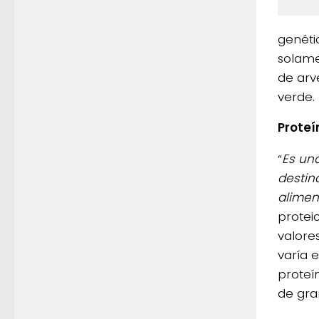
genét
solame
de arv
verde.
Proteí
“
Es un
destin
alimen
protei
valores
varía 
proteí
de gra