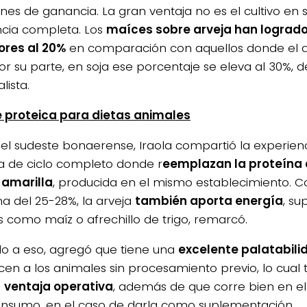
es de ganancia. La gran ventaja no es el cultivo en sí,
cia completa. Los
maíces sobre arveja han lograd
ores al 20%
en comparación con aquellos donde el 
Por su parte, en soja ese porcentaje se eleva al 30%, d
lista.
 proteica para dietas animales
el sudeste bonaerense, Iraola compartió la experien
a de ciclo completo donde r
eemplazan la proteína 
 amarilla
, producida en el mismo establecimiento. C
na del 25-28%, la arveja
también aporta energía
, su
s como maíz o afrechillo de trigo, remarcó.
 a eso, agregó que tiene una
excelente palatabili
ecen a los animales sin procesamiento previo, lo cual
a
ventaja operativa
, además de que corre bien en el 
nsumo, en el caso de darla como suplementación.