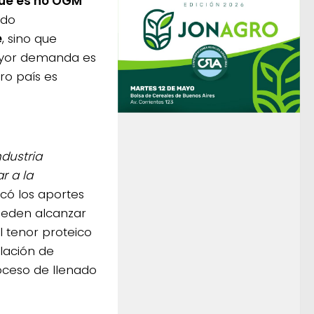
ue es no OGM
ado
e
, sino que
mayor demanda es
ro país es
dustria
r a la
acó los aportes
ueden alcanzar
l tenor proteico
lación de
oceso de llenado