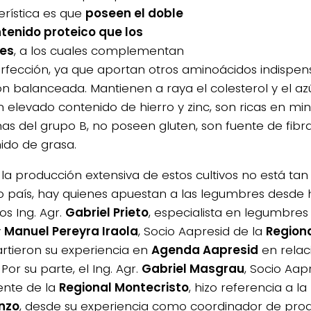
erística es que
poseen el doble
tenido proteico que los
les
, a los cuales complementan
erfección, ya que aportan otros aminoácidos indispen
ión balanceada. Mantienen a raya el colesterol y el a
 elevado contenido de hierro y zinc, son ricas en min
nas del grupo B, no poseen gluten, son fuente de fibr
ido de grasa.
 la producción extensiva de estos cultivos no está tan
o país, hay quienes apuestan a las legumbres desd
os Ing. Agr.
Gabriel Prieto
, especialista en legumbres
y
Manuel Pereyra Iraola
, Socio Aapresid de la
Regiona
tieron su experiencia en
Agenda Aapresid
en relaci
 Por su parte, el Ing. Agr.
Gabriel Masgrau
, Socio Aap
ente de la
Regional Montecristo
, hizo referencia a l
nzo
, desde su experiencia como coordinador de pro