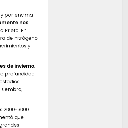
y por encima
amente nos
ó Prieto. En
ora de nitrógeno,
uerimientos y
s de invierno
,
de profundidad.
 estadíos
e siembra,
os 2000-3000
omentó que
 grandes