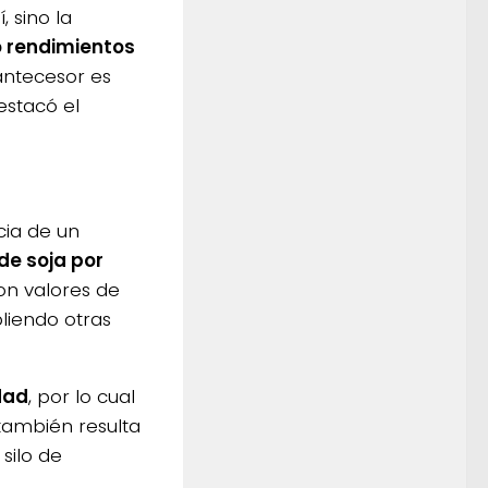
 sino la
o rendimientos
antecesor es
estacó el
cia de un
de soja por
on valores de
pliendo otras
dad
, por lo cual
 también resulta
silo de