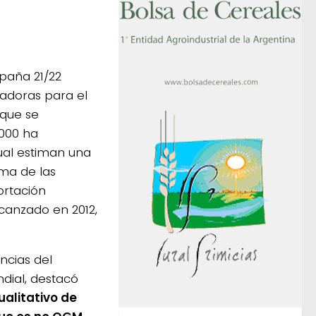
paña 21/22
tadoras para el
 que se
.000 ha
ual estiman una
ma de las
ortación
canzado en 2012,
ncias del
dial, destacó
ualitativo de