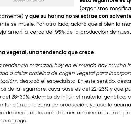
esta legumbre es q
sustentabilidad.
(organismo modific
icamente)
y que su harina no se extrae con solvent
nte se muele. Por otro lado, aclaró que si bien la 
eja amarilla, cerca del 95% de la producción de nuest
na vegetal, una tendencia que crece
a tendencia marcada, hoy en el mundo hay mucha in
ada a aislar proteína de origen vegetal para incorpora
tación
”, destacó el especialista. En este sentido, dest
cos de la legumbre, cuya base es del 22-26% y que p
 del 28-30%. Además de influir el material genético, e
en función de la zona de producción, ya que la acumu
na depende de las condiciones ambientales en el pr
no, agregó.