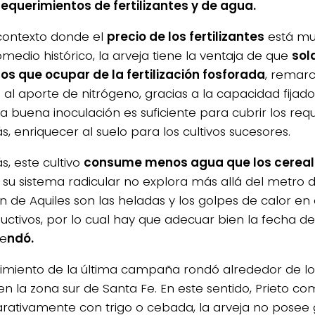
requerimientos de fertilizantes y de agua.
contexto donde el
precio de los fertilizantes
está mu
omedio histórico, la arveja tiene la ventaja de que
sol
s que ocupar de la fertilización fosforada
, remarc
 al aporte de nitrógeno, gracias a la capacidad fijad
a buena inoculación es suficiente para cubrir los req
, enriquecer al suelo para los cultivos sucesores.
, este cultivo
consume menos agua que los cereale
 su sistema radicular no explora más allá del metro 
ón de Aquiles son las heladas y los golpes de calor en
uctivos, por lo cual hay que adecuar bien la fecha d
e
ndó.
dimiento de la última campaña rondó alrededor de l
en la zona sur de Santa Fe. En este sentido, Prieto c
ativamente con trigo o cebada, la arveja no posee