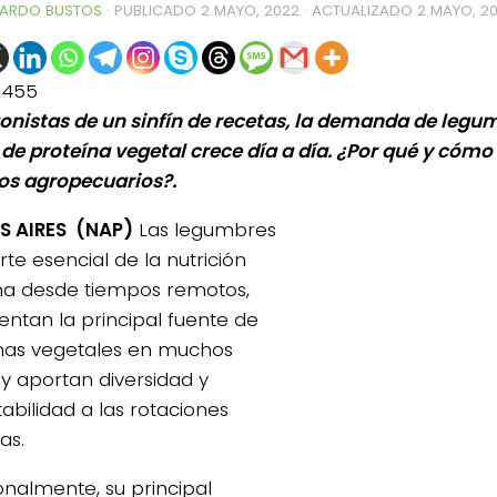
ARDO BUSTOS
· PUBLICADO
2 MAYO, 2022
· ACTUALIZADO
2 MAYO, 2
1455
onistas de un sinfín de recetas, la demanda de leg
 de proteína vegetal crece día a día. ¿Por qué y cómo 
os agropecuarios?.
S AIRES (NAP)
Las legumbres
te esencial de la nutrición
a desde tiempos remotos,
entan la principal fuente de
nas vegetales en muchos
 y aportan diversidad y
abilidad a las rotaciones
0de%20la%20Raza%20Limangus,
as.
ionalmente, su principal