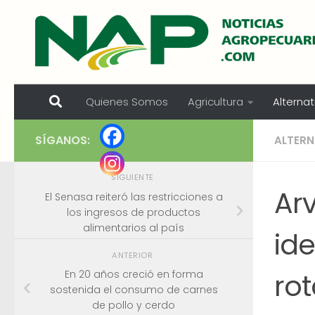
Skip to content
Quienes Somos
Agricultura
Alternat
SÍGANOS:
ALTERN
SIGUIENTE
Ar
El Senasa reiteró las restricciones a
los ingresos de productos
alimentarios al país
ide
ANTERIOR
ro
En 20 años creció en forma
sostenida el consumo de carnes
de pollo y cerdo