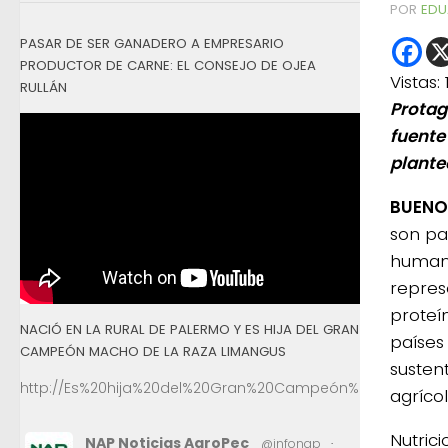
POR
EDU
PASAR DE SER GANADERO A EMPRESARIO
PRODUCTOR DE CARNE: EL CONSEJO DE OJEA
Vistas:
RULLÁN
Protag
fuente
plante
BUENO
son par
human
repres
proteí
NACIÓ EN LA RURAL DE PALERMO Y ES HIJA DEL GRAN
países
CAMPEÓN MACHO DE LA RAZA LIMANGUS
sustent
http://Es%20hija%20del%20Gran%20Campeón%20Macho%2
agrícol
Nutric
NAP Noticias AgroPec
@infonap
·