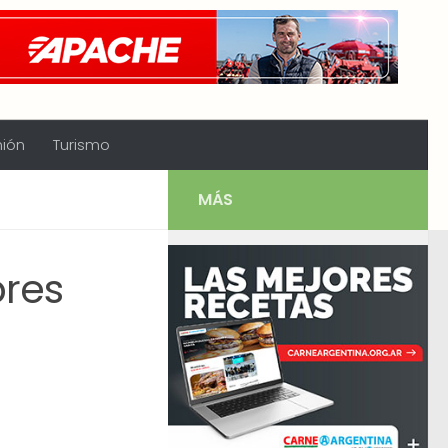
nión
Turismo
MÁS
bres