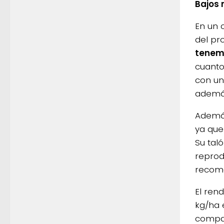
Bajos 
En un 
del pr
tenemo
cuanto
con un
además
Además
ya que
Su tal
reprod
recom
El ren
kg/ha 
compar