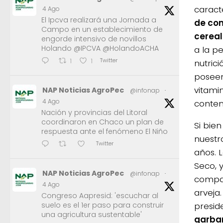
caract
4 Ago
El Ipcva realizará una Jornada a
de con
Campo en un establecimiento de
cerea
engorde intensivo de novillos
Holando @IPCVA @HolandoACHA
a la p
Twitter
1
1
nutric
poseen
vitami
NAP Noticias AgroPec
@infonap
·
4 Ago
conten
Nación y provincias del Litoral
coordinaron en Chaco un plan de
Si bien
respuesta ante el fenómeno El Niño
nuestr
Twitter
años. L
Seco, 
NAP Noticias AgroPec
@infonap
·
compar
4 Ago
arveja.
Congreso Aapresid: 'escuchar al
suelo es el 1er paso para construir
presid
una agricultura sustentable'
garba