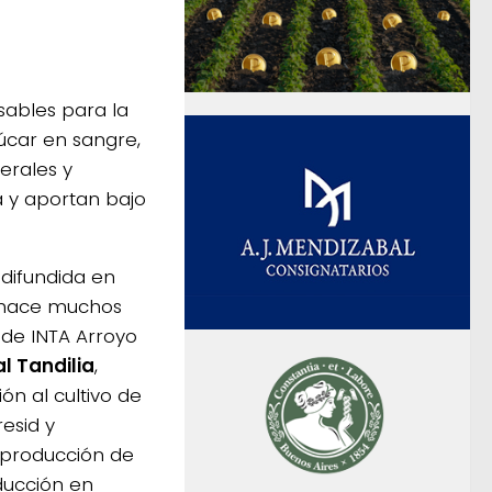
sables para la
zúcar en sangre,
erales y
a y aportan bajo
 difundida en
e hace muchos
 de INTA Arroyo
l Tandilia
,
ón al cultivo de
resid y
a producción de
ducción en