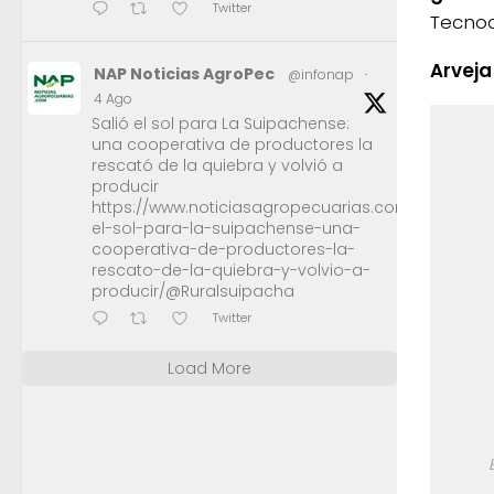
Twitter
Tecno
Arveja
NAP Noticias AgroPec
@infonap
·
4 Ago
Salió el sol para La Suipachense:
una cooperativa de productores la
rescató de la quiebra y volvió a
producir
https://www.noticiasagropecuarias.com/2026/08/0
el-sol-para-la-suipachense-una-
cooperativa-de-productores-la-
rescato-de-la-quiebra-y-volvio-a-
producir/@Ruralsuipacha
Twitter
Load More