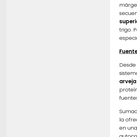
márgen
secuen
superi
trigo. 
especia
Fuente
Desde 
sistem
arveja
proteí
fuente
Sumado
la ofr
en un
autoco