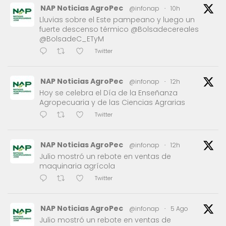
NAP Noticias AgroPec
@infonap
·
10h
Lluvias sobre el Este pampeano y luego un
fuerte descenso térmico @Bolsadecereales
@BolsadeC_ETyM
Twitter
NAP Noticias AgroPec
@infonap
·
12h
Hoy se celebra el Día de la Enseñanza
Agropecuaria y de las Ciencias Agrarias
Twitter
NAP Noticias AgroPec
@infonap
·
12h
Julio mostró un rebote en ventas de
maquinaria agrícola
Twitter
NAP Noticias AgroPec
@infonap
·
5 Ago
Julio mostró un rebote en ventas de