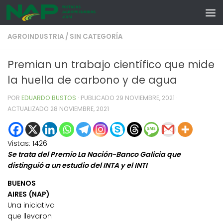
Skip to content
AGROINDUSTRIA
/
SIN CATEGORÍA
Premian un trabajo científico que mide
la huella de carbono y de agua
POR
EDUARDO BUSTOS
· PUBLICADO
29 NOVIEMBRE, 2021
·
ACTUALIZADO
28 NOVIEMBRE, 2021
Vistas:
1426
Se trata del Premio La Nación-Banco Galicia que
distinguió a un estudio del INTA y el INTI
BUENOS
AIRES (NAP)
Una iniciativa
que llevaron