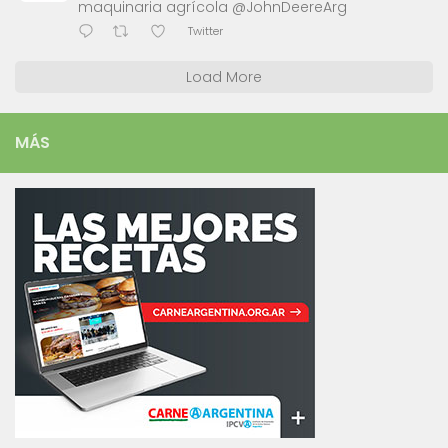
maquinaria agrícola @JohnDeereArg
Twitter
Load More
MÁS