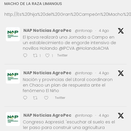
MACHO DE LA RAZA LIMANGUS
http://Es%20hija%20del%20Gran%20Campeón%20Macho%20
NAP Noticias AgroPec
@infonap
·
4 Ago
El Ipcva realizará una Jornada a Campo en
un establecimiento de engorde intensivo de
novillos Holando @IPCVA @HolandoACHA
Twitter
1
1
NAP Noticias AgroPec
@infonap
·
4 Ago
Nación y provincias del Litoral coordinaron
en Chaco un plan de respuesta ante el
fenómeno El Niño
Twitter
NAP Noticias AgroPec
@infonap
·
4 Ago
Congreso Aapresid: 'escuchar al suelo es el
1er paso para construir una agricultura