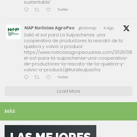
sustentable'
Twitter
NAP Noticias AgroPec
@infonap
·
4 Ago
Salió el sol para La Suipachense: una
cooperativa de productores la rescató de la
quiebra y volvió a producir
https://www.noticiasagropecuarias.com/2026/08/0
el-sol-para-la-suipachense-una-cooperativa-
de-productores-la-rescato-de-la-quiebra-y-
volvio-a-producir/@Ruralsuipacha
Twitter
Load More
MÁS