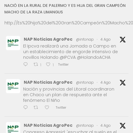
NACIÓ EN LA RURAL DE PALERMO Y ES HIJA DEL GRAN CAMPEÓN
MACHO DE LA RAZA LIMANGUS
http://Es%20hija%20del%20Gran%20Campeón%20Macho%20
NAP Noticias AgroPec
@infonap
·
4 Ago
El Ipcva realizará una Jornada a Campo en
un establecimiento de engorde intensivo de
novillos Holando @IPCVA @HolandoACHA
Twitter
1
1
NAP Noticias AgroPec
@infonap
·
4 Ago
Nación y provincias del Litoral coordinaron
en Chaco un plan de respuesta ante el
fenómeno El Niño
Twitter
NAP Noticias AgroPec
@infonap
·
4 Ago
Congreso Aapresid: 'escuchar al suelo es el