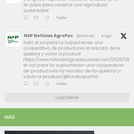
1er paso para construir una agricultura
sustentable'
Twitter
NAP Noticias AgroPec
@infonap
·
4 Ago
Salió el sol para La Suipachense: una
cooperativa de productores la rescató de la
quiebra y volvió a producir
https://www.noticiasagropecuarias.com/2026/08/0
el-sol-para-la-suipachense-una-cooperativa-
de-productores-la-rescato-de-la-quiebra-y-
volvio-a-producir/@Ruralsuipacha
Twitter
Load More
MÁS