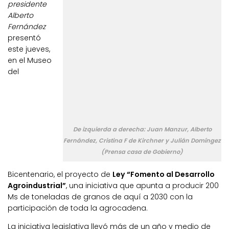
presidente
Alberto
Fernández
presentó
este jueves,
en el Museo
del
De izquierda a derecha: Juan Manzur, Alberto
Fernández, Cristina F de Kirchner y Julián Domíngez
(Prensa casa de Gobierno)
Bicentenario, el proyecto de
Ley “Fomento al Desarrollo
Agroindustrial”
, una iniciativa que apunta a producir 200
Ms de toneladas de granos de aquí a 2030 con la
participación de toda la agrocadena.
La iniciativa legislativa llevó más de un año y medio de