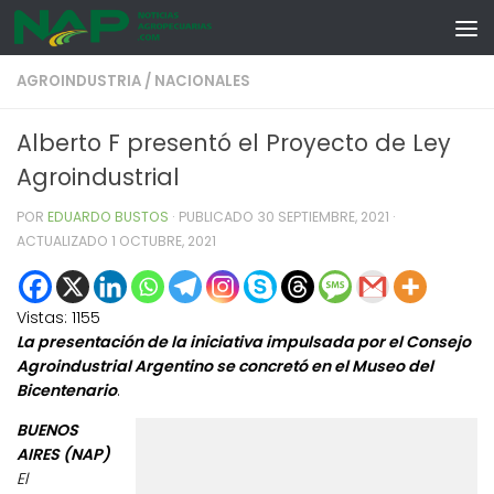
Skip to content
AGROINDUSTRIA
/
NACIONALES
Alberto F presentó el Proyecto de Ley
Agroindustrial
POR
EDUARDO BUSTOS
· PUBLICADO
30 SEPTIEMBRE, 2021
·
ACTUALIZADO
1 OCTUBRE, 2021
Vistas:
1155
La presentación de la iniciativa impulsada por el Consejo
Agroindustrial Argentino se concretó en el Museo del
Bicentenario
.
BUENOS
AIRES (NAP)
El